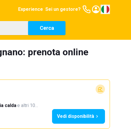
Experience
Sei un gestore?
Cerca
ignano: prenota online
a calda
·
e altri 10…
Vedi disponibilità