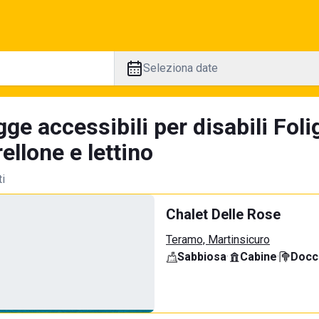
Seleziona date
ge accessibili per disabili Fol
llone e lettino
ti
Chalet Delle Rose
Teramo, Martinsicuro
Sabbiosa
·
Cabine
·
Docci