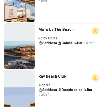
e altri 3…
Mofo by The Beach
Porto Torres
Sabbiosa
·
Cabine
·
Bar
·
e altri 6…
Ray Beach Club
Alghero
Sabbiosa
·
Doccia calda
·
Bar
·
e altri 4…