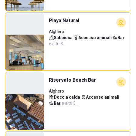
Playa Natural
Alghero
Sabbiosa
·
Accesso animali
·
Bar
·
e altri 8…
Riservato Beach Bar
Alghero
Doccia calda
·
Accesso animali
·
Bar
·
e altri 3…