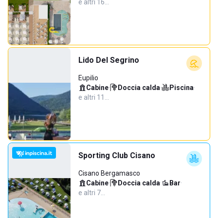
e altri 16…
Lido Del Segrino
Eupilio
Cabine
·
Doccia calda
·
Piscina
·
e altri 11…
Sporting Club Cisano
Cisano Bergamasco
Cabine
·
Doccia calda
·
Bar
·
e altri 7…