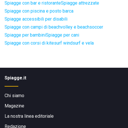
Spiagge con bar e ristorante
Spiagge attrezzate
Spiagge con piscina e posto barca
Spiagge accessibili per disabili
Spiagge con campi di beachvolley e beachsoccer
Spiagge per bambini
Spiagge per cani
Spiagge con corsi di kitesurf windsurf e vela
Spiagge.it
Chi siamo
Magazine
La nostra linea editoriale
Redazione