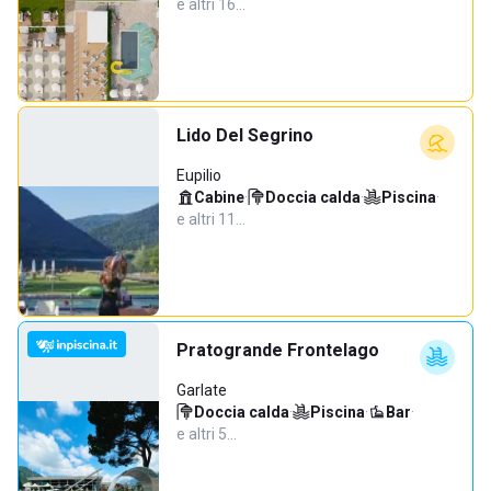
e altri 16…
Lido Del Segrino
Eupilio
Cabine
·
Doccia calda
·
Piscina
·
e altri 11…
Pratogrande Frontelago
Garlate
Doccia calda
·
Piscina
·
Bar
·
e altri 5…