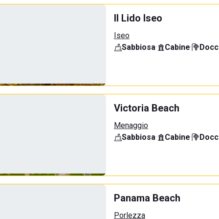
Il Lido Iseo
Iseo
Sabbiosa
·
Cabine
·
Docci
Victoria Beach
Menaggio
Sabbiosa
·
Cabine
·
Docci
Panama Beach
Porlezza