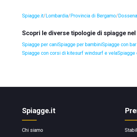
Spiagge.it
Lombardia
Provincia di Bergamo
Dossen
Scopri le diverse tipologie di spiagge n
Spiagge per cani
Spiagge per bambini
Spiagge con bar 
Spiagge con corsi di kitesurf windsurf e vela
Spiagge 
Spiagge.it
Pre
Chi siamo
Stabi