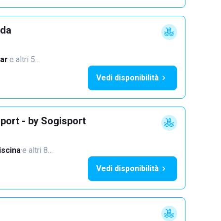
dda
ar
·
e altri 5…
Vedi disponibilità
port - by Sogisport
iscina
·
e altri 8…
Vedi disponibilità