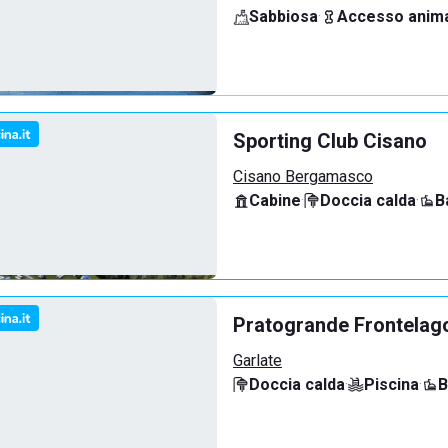
Sabbiosa
·
Accesso anima
Sporting Club Cisano
Cisano Bergamasco
Cabine
·
Doccia calda
·
B
Pratogrande Frontelag
Garlate
Doccia calda
·
Piscina
·
B