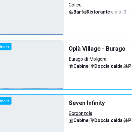
Colico
Bar
·
Ristorante
·
e altri 3…
Oplà Village - Burago
Burago di Molgora
Cabine
·
Doccia calda
·
P
Seven Infinity
Gorgonzola
Cabine
·
Doccia calda
·
P