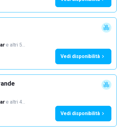
ar
·
e altri 5…
Vedi disponibilità
rande
ar
·
e altri 4…
Vedi disponibilità