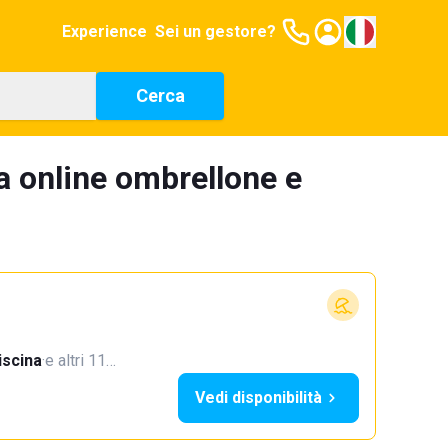
Experience
Sei un gestore?
Cerca
a online ombrellone e
iscina
·
e altri 11…
Vedi disponibilità