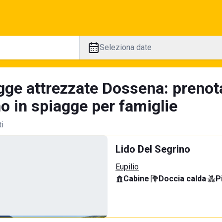
Seleziona date
gge attrezzate Dossena: prenot
no in spiagge per famiglie
ti
Lido Del Segrino
Eupilio
Cabine
·
Doccia calda
·
P