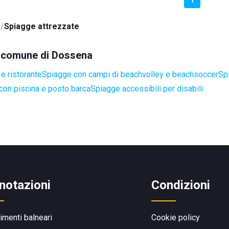
a
Spiagge attrezzate
el comune di Dossena
e ristorante
Spiagge con campi di beachvolley e beachsoccer
Sp
con piscina e posto barca
Spiagge accessibili per disabili
notazioni
Condizioni
limenti balneari
Cookie policy