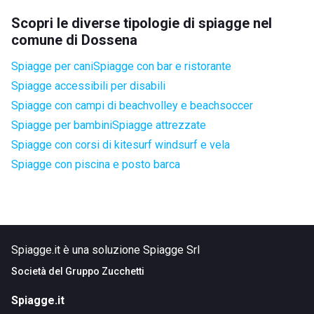
Scopri le diverse tipologie di spiagge nel
comune di Dossena
Spiagge per cani
Spiagge con bar e ristorante
Spiagge accessibili per disabili
Spiagge con campi di beachvolley e beachsoccer
Spiagge per bambini
Spiagge attrezzate
Spiagge con corsi di kitesurf windsurf e vela
Spiagge con piscina e posto barca
Spiagge.it è una soluzione Spiagge Srl
Società del
Gruppo Zucchetti
Spiagge.it