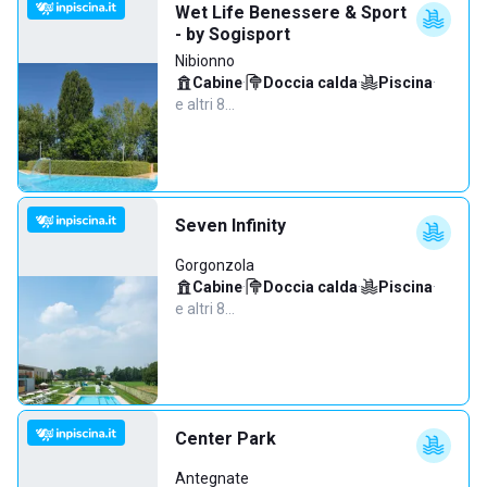
Wet Life Benessere & Sport
- by Sogisport
Nibionno
Cabine
·
Doccia calda
·
Piscina
·
e altri 8…
Seven Infinity
Gorgonzola
Cabine
·
Doccia calda
·
Piscina
·
e altri 8…
Center Park
Antegnate