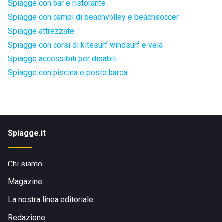
Spiagge con bar e ristorante
Spiagge con campi di beachvolley e beachsoccer
Spiagge attrezzate
Spiagge con corsi di kitesurf windsurf e vela
Spiagge accessibili per disabili
Spiagge con piscina e posto barca
Spiagge.it
Chi siamo
Magazine
La nostra linea editoriale
Redazione