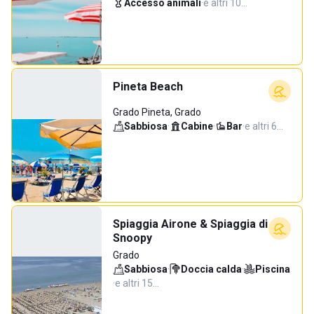
Accesso animali
·
e altri 10…
Pineta Beach
Grado Pineta, Grado
Sabbiosa
·
Cabine
·
Bar
·
e altri 6…
Spiaggia Airone & Spiaggia di
Snoopy
Grado
Sabbiosa
·
Doccia calda
·
Piscina
·
e altri 15…