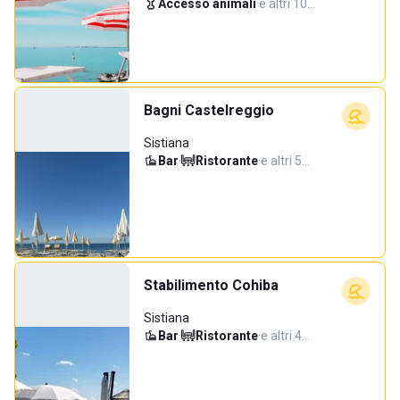
Accesso animali
·
e altri 10…
Bagni Castelreggio
Sistiana
Bar
·
Ristorante
·
e altri 5…
Stabilimento Cohiba
Sistiana
Bar
·
Ristorante
·
e altri 4…