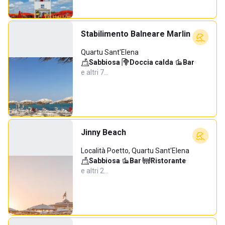
Stabilimento Balneare Marlin
Quartu Sant'Elena
Sabbiosa
·
Doccia calda
·
Bar
·
e altri 7…
Jinny Beach
Località Poetto, Quartu Sant'Elena
Sabbiosa
·
Bar
·
Ristorante
·
e altri 2…