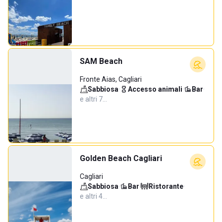
SAM Beach
Fronte Aias, Cagliari
Sabbiosa
·
Accesso animali
·
Bar
·
e altri 7…
Golden Beach Cagliari
Cagliari
Sabbiosa
·
Bar
·
Ristorante
·
e altri 4…