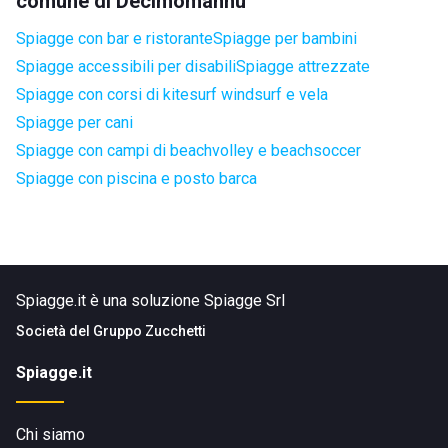
comune di Decimomannu
Spiagge con bar e ristorante
Spiagge per bambini
Spiagge accessibili per disabili
Spiagge attrezzate
Spiagge con corsi di kitesurf windsurf e vela
Spiagge per cani
Spiagge con campi di beachvolley e beachsoccer
Spiagge con piscina e posto barca
Spiagge.it è una soluzione Spiagge Srl
Società del
Gruppo Zucchetti
Spiagge.it
Chi siamo