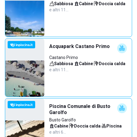
Sabbiosa
·
Cabine
·
Doccia calda
·
e altri 11…
Acquapark Castano Primo
Castano Primo
Sabbiosa
·
Cabine
·
Doccia calda
·
e altri 11…
Piscina Comunale di Busto
Garolfo
Busto Garolfo
Cabine
·
Doccia calda
·
Piscina
·
e altri 6…