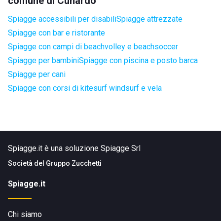
comune di Cunardo
Spiagge accessibili per disabili
Spiagge attrezzate
Spiagge con bar e ristorante
Spiagge con campi di beachvolley e beachsoccer
Spiagge per bambini
Spiagge con piscina e posto barca
Spiagge per cani
Spiagge con corsi di kitesurf windsurf e vela
Spiagge.it è una soluzione Spiagge Srl
Società del
Gruppo Zucchetti
Spiagge.it
Chi siamo