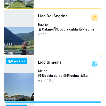
Lido Del Segrino
Eupilio
Cabine
·
Doccia calda
·
Piscina
·
e altri 11…
Lido di meina
Meina
Doccia calda
·
Piscina
·
Bar
·
e altri 10…