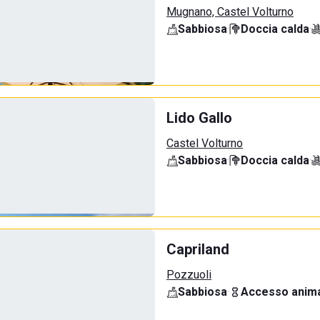
Mugnano, Castel Volturno
Sabbiosa
·
Doccia calda
·
Lido Gallo
Castel Volturno
Sabbiosa
·
Doccia calda
·
Capriland
Pozzuoli
Sabbiosa
·
Accesso anima