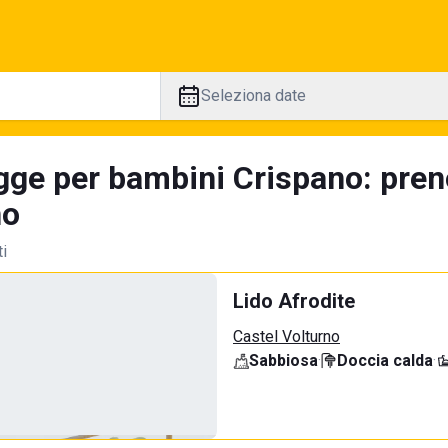
Seleziona date
gge per bambini Crispano: pren
no
ti
Lido Afrodite
Castel Volturno
Sabbiosa
·
Doccia calda
·