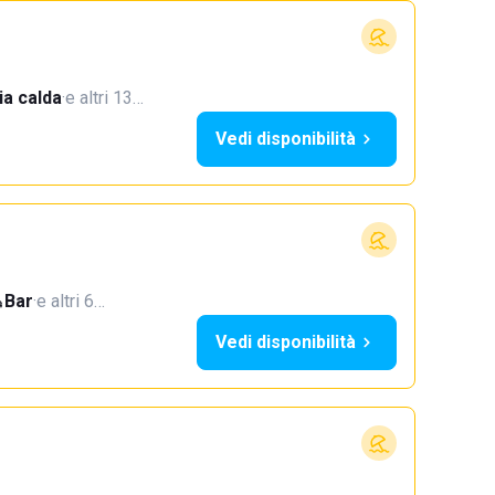
a calda
·
e altri 13…
Vedi disponibilità
Bar
·
e altri 6…
Vedi disponibilità