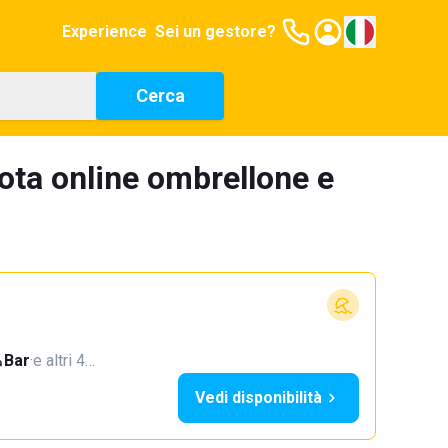
Experience
Sei un gestore?
Cerca
ota online ombrellone e
Bar
·
e altri 4…
Vedi disponibilità