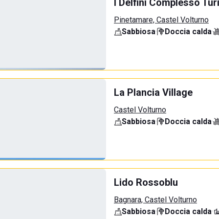
I Delfini Complesso Tur
Pinetamare, Castel Volturno
Sabbiosa
·
Doccia calda
·
La Plancia Village
Castel Volturno
Sabbiosa
·
Doccia calda
·
Lido Rossoblu
Bagnara, Castel Volturno
Sabbiosa
·
Doccia calda
·