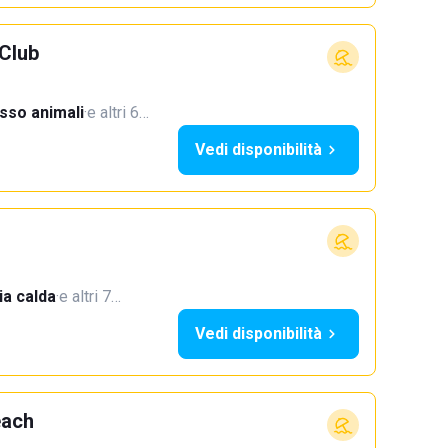
Club
sso animali
·
e altri 6…
Vedi disponibilità
a calda
·
e altri 7…
Vedi disponibilità
each