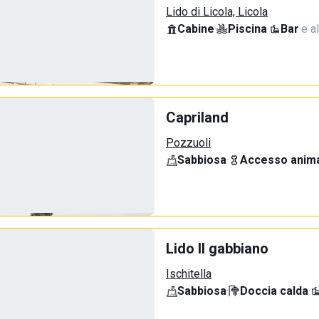
Lido di Licola, Licola
Cabine
·
Piscina
·
Bar
·
e al
Capriland
Pozzuoli
Sabbiosa
·
Accesso anima
Lido Il gabbiano
Ischitella
Sabbiosa
·
Doccia calda
·