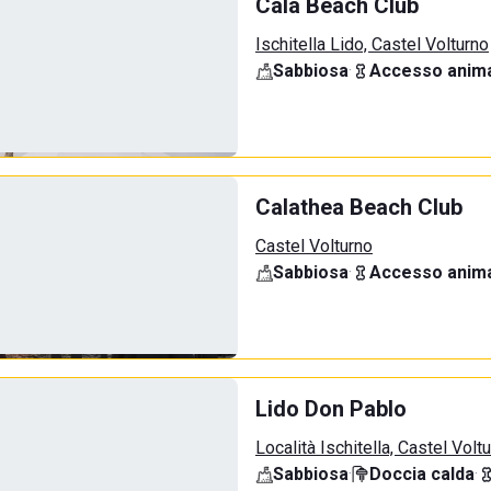
Cala Beach Club
Ischitella Lido, Castel Volturno
Sabbiosa
·
Accesso anima
Calathea Beach Club
Castel Volturno
Sabbiosa
·
Accesso anima
Lido Don Pablo
Località Ischitella, Castel Volt
Sabbiosa
·
Doccia calda
·