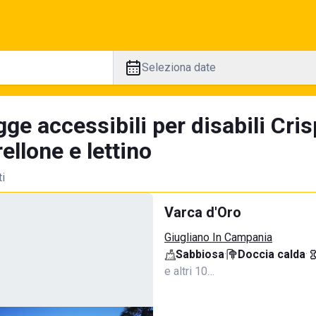
Seleziona date
ge accessibili per disabili Cri
llone e lettino
ti
Varca d'Oro
Giugliano In Campania
Sabbiosa
·
Doccia calda
·
e altri 10…