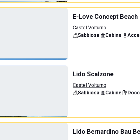
E-Love Concept Beach 
Castel Volturno
Sabbiosa
·
Cabine
·
Acce
Lido Scalzone
Castel Volturno
Sabbiosa
·
Cabine
·
Docci
Lido Bernardino Bau B