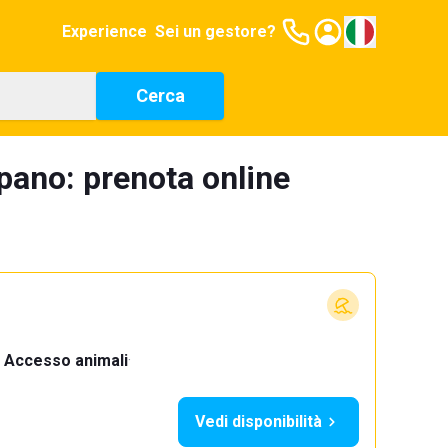
Experience
Sei un gestore?
Cerca
spano: prenota online
Accesso animali
·
Vedi disponibilità