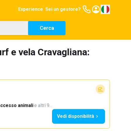
Experience
Sei un gestore?
Cerca
rf e vela Cravagliana:
ccesso animali
·
e altri 9…
Vedi disponibilità