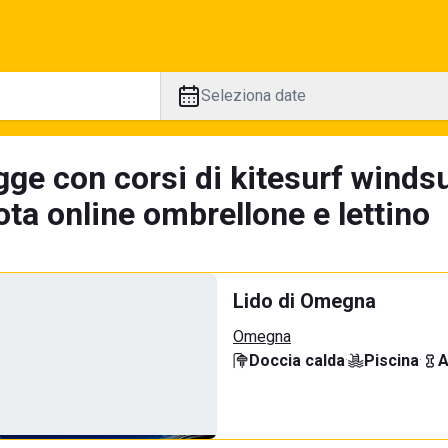
Seleziona date
ge con corsi di kitesurf windsu
ta online ombrellone e lettino
Lido di Omegna
Omegna
Doccia calda
·
Piscina
·
A