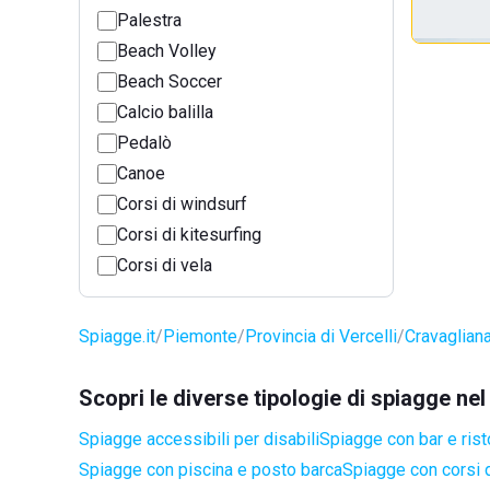
Palestra
Beach Volley
Beach Soccer
Calcio balilla
Pedalò
Canoe
Corsi di windsurf
Corsi di kitesurfing
Corsi di vela
Spiagge.it
Piemonte
Provincia di Vercelli
Cravaglian
Scopri le diverse tipologie di spiagge n
Spiagge accessibili per disabili
Spiagge con bar e rist
Spiagge con piscina e posto barca
Spiagge con corsi d