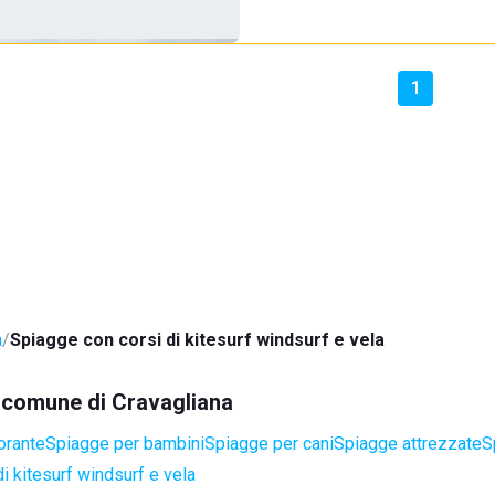
1
a
Spiagge con corsi di kitesurf windsurf e vela
el comune di Cravagliana
orante
Spiagge per bambini
Spiagge per cani
Spiagge attrezzate
S
i kitesurf windsurf e vela