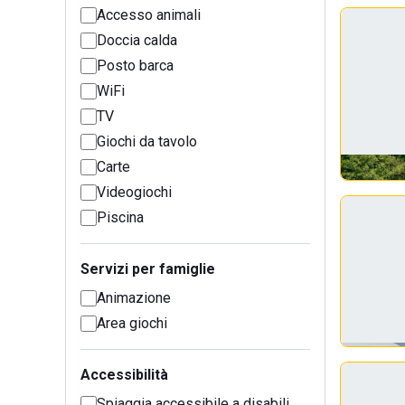
Accesso animali
Doccia calda
Posto barca
WiFi
TV
Giochi da tavolo
Carte
Videogiochi
Piscina
Servizi per famiglie
Animazione
Area giochi
Accessibilità
Spiaggia accessibile a disabili