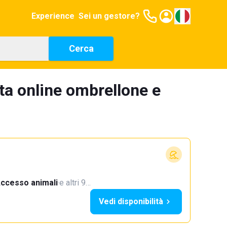
Experience
Sei un gestore?
Cerca
ta online ombrellone e
ccesso animali
·
e altri 9…
Vedi disponibilità