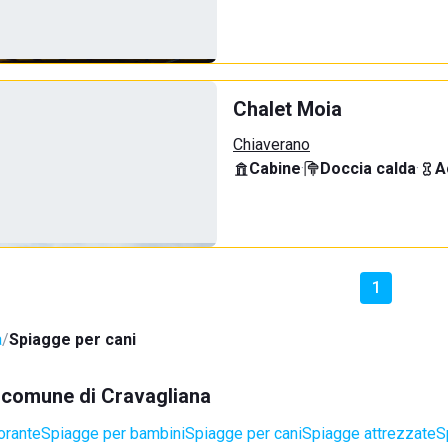
Chalet Moia
Chiaverano
Cabine
·
Doccia calda
·
A
1
a
Spiagge per cani
el comune di Cravagliana
orante
Spiagge per bambini
Spiagge per cani
Spiagge attrezzate
S