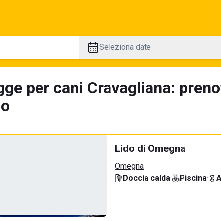
Seleziona date
gge per cani Cravagliana: preno
no
Lido di Omegna
Omegna
Doccia calda
·
Piscina
·
A