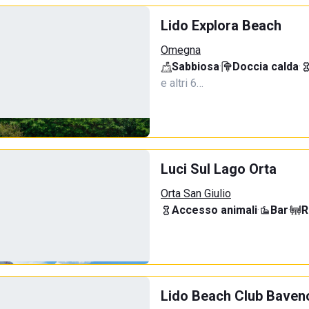
Lido Explora Beach
Omegna
Sabbiosa
·
Doccia calda
·
e altri 6…
Luci Sul Lago Orta
Orta San Giulio
Accesso animali
·
Bar
·
R
Lido Beach Club Baven