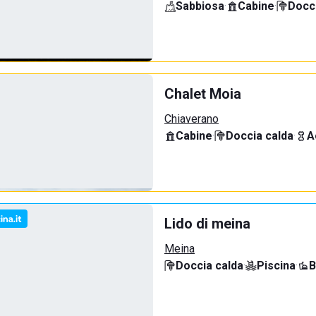
Sabbiosa
·
Cabine
·
Docci
Chalet Moia
Chiaverano
Cabine
·
Doccia calda
·
A
Lido di meina
Meina
Doccia calda
·
Piscina
·
B