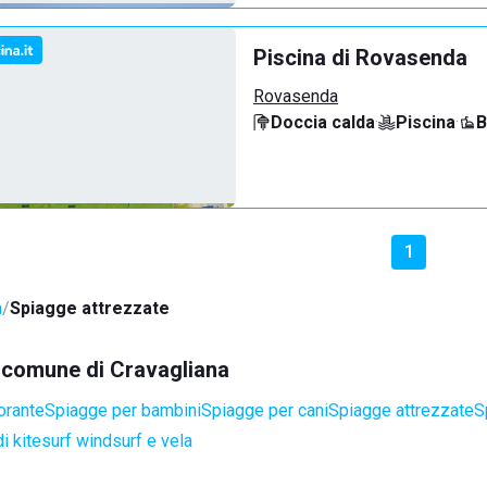
Piscina di Rovasenda
Rovasenda
Doccia calda
·
Piscina
·
B
1
a
Spiagge attrezzate
el comune di Cravagliana
orante
Spiagge per bambini
Spiagge per cani
Spiagge attrezzate
S
i kitesurf windsurf e vela