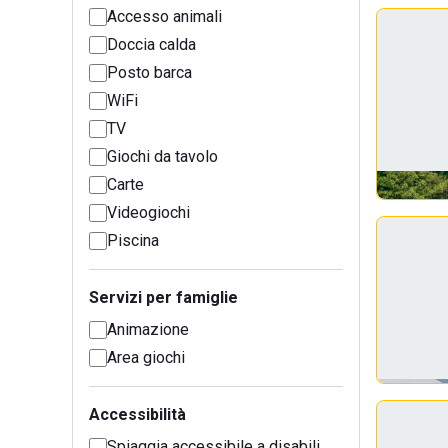
Accesso animali
Doccia calda
Posto barca
WiFi
TV
Giochi da tavolo
Carte
Videogiochi
Piscina
Servizi per famiglie
Animazione
Area giochi
Accessibilità
Spiaggia accessibile a disabili