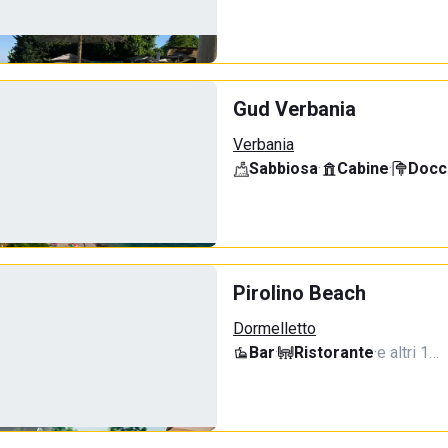
Gud Verbania
Verbania
Sabbiosa
·
Cabine
·
Docci
Pirolino Beach
Dormelletto
Bar
·
Ristorante
·
e altri 1…