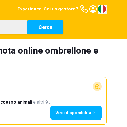
Experience
Sei un gestore?
Cerca
nota online ombrellone e
ccesso animali
·
e altri 9…
Vedi disponibilità