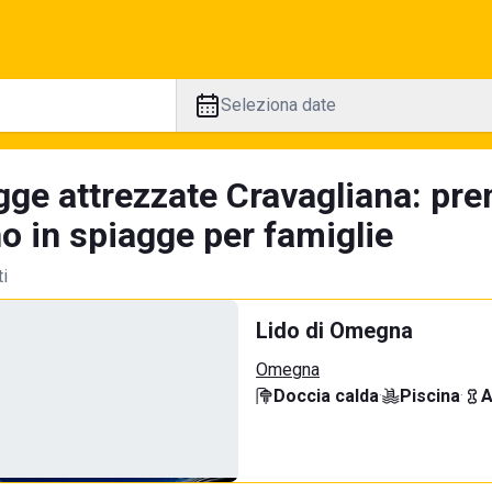
Seleziona date
gge attrezzate Cravagliana: pre
no in spiagge per famiglie
ti
Lido di Omegna
Omegna
Doccia calda
·
Piscina
·
A