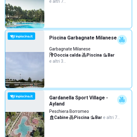
e altri 7…
Piscina Garbagnate Milanese
Garbagnate Milanese
Doccia calda
·
Piscina
·
Bar
·
e altri 3…
Gardanella Sport Village -
Ayland
Peschiera Borromeo
Cabine
·
Piscina
·
Bar
·
e altri 7…