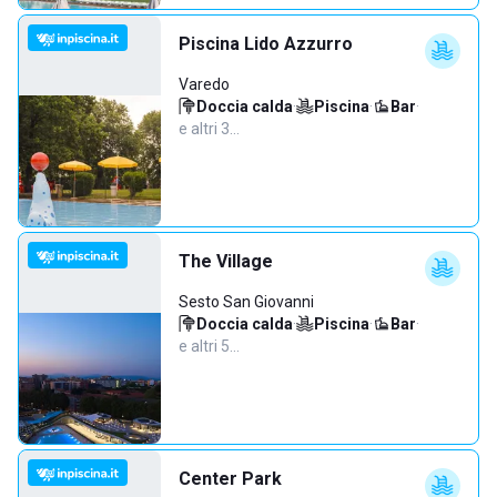
Piscina Lido Azzurro
Varedo
Doccia calda
·
Piscina
·
Bar
·
e altri 3…
The Village
Sesto San Giovanni
Doccia calda
·
Piscina
·
Bar
·
e altri 5…
Center Park