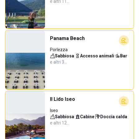
e altri 11…
Panama Beach
Porlezza
Sabbiosa
·
Accesso animali
·
Bar
·
e altri 3…
Il Lido Iseo
Iseo
Sabbiosa
·
Cabine
·
Doccia calda
·
e altri 12…