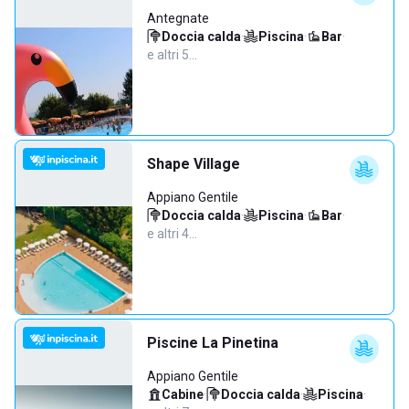
Antegnate
Doccia calda
·
Piscina
·
Bar
·
e altri 5…
Shape Village
Appiano Gentile
Doccia calda
·
Piscina
·
Bar
·
e altri 4…
Piscine La Pinetina
Appiano Gentile
Cabine
·
Doccia calda
·
Piscina
·