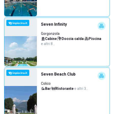
Seven Infinity
Gorgonzola
Cabine
·
Doccia calda
·
Piscina
·
e altri 8…
Seven Beach Club
Colico
Bar
·
Ristorante
·
e altri 3…