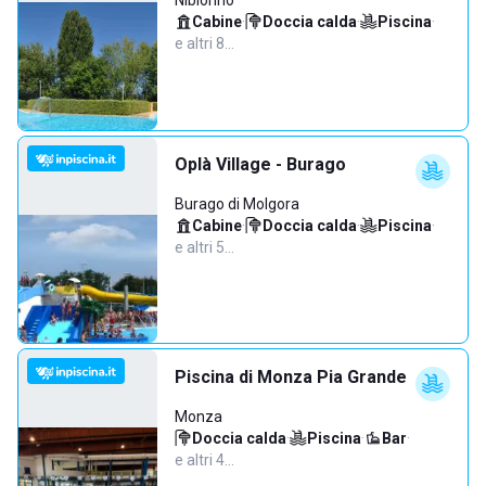
Nibionno
Cabine
·
Doccia calda
·
Piscina
·
e altri 8…
Oplà Village - Burago
Burago di Molgora
Cabine
·
Doccia calda
·
Piscina
·
e altri 5…
Piscina di Monza Pia Grande
Monza
Doccia calda
·
Piscina
·
Bar
·
e altri 4…