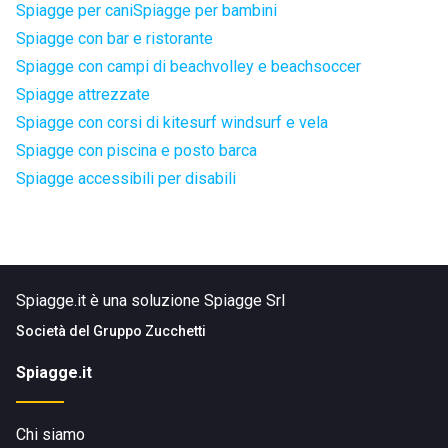
Spiagge per cani
Spiagge per bambini
Spiagge con bar e ristorante
Spiagge con campi di beachvolley e beachsoccer
Spiagge attrezzate
Spiagge con corsi di kitesurf windsurf e vela
Spiagge con piscina e posto barca
Spiagge accessibili per disabili
Spiagge.it è una soluzione Spiagge Srl
Società del
Gruppo Zucchetti
Spiagge.it
Chi siamo