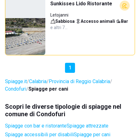
Sunkisses Lido Ristorante
Letojanni
Sabbiosa
·
Accesso animali
·
Bar
·
e altri 7…
1
Spiagge.it
Calabria
Provincia di Reggio Calabria
Condofuri
Spiagge per cani
Scopri le diverse tipologie di spiagge nel
comune di Condofuri
Spiagge con bar e ristorante
Spiagge attrezzate
Spiagge accessibili per disabili
Spiagge per cani