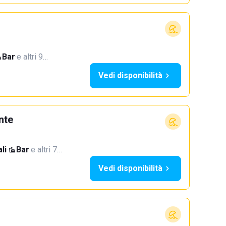
Bar
·
e altri 9…
Vedi disponibilità
nte
li
·
Bar
·
e altri 7…
Vedi disponibilità