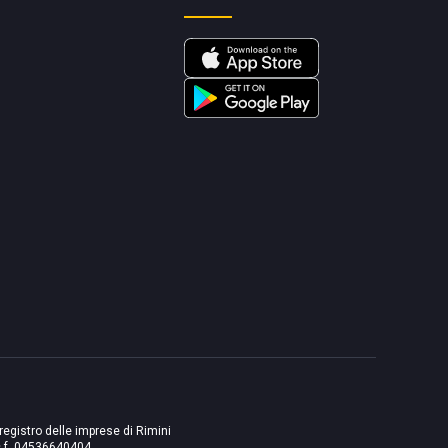
 registro delle imprese di Rimini
./c.f. 04536640404