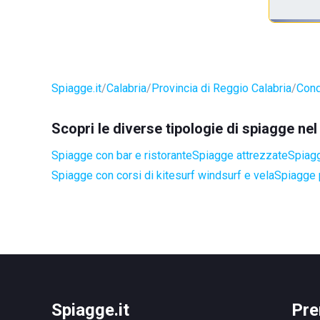
Spiagge.it
Calabria
Provincia di Reggio Calabria
Cond
Scopri le diverse tipologie di spiagge n
Spiagge con bar e ristorante
Spiagge attrezzate
Spiagg
Spiagge con corsi di kitesurf windsurf e vela
Spiagge 
Spiagge.it
Pre