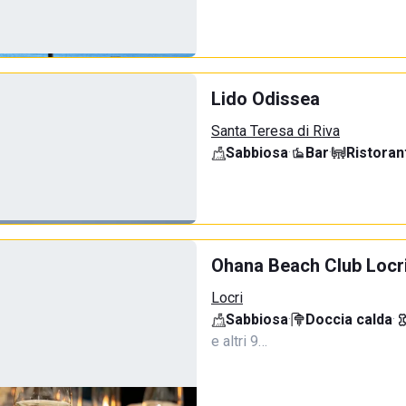
Lido Odissea
Santa Teresa di Riva
Sabbiosa
·
Bar
·
Ristoran
Ohana Beach Club Locr
Locri
Sabbiosa
·
Doccia calda
·
e altri 9…