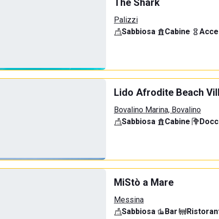
The Shark
Palizzi
Sabbiosa
·
Cabine
·
Acce
Lido Afrodite Beach Vil
Bovalino Marina, Bovalino
Sabbiosa
·
Cabine
·
Docci
MiStò a Mare
Messina
Sabbiosa
·
Bar
·
Ristoran