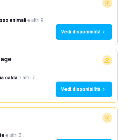
sso animali
·
e altri 9…
Vedi disponibilità
lage
a calda
·
e altri 7…
Vedi disponibilità
te
·
e altri 2…