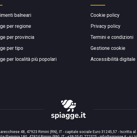
limenti balneari
Cookie policy
ge per regione
Privacy policy
ge per provincia
Termini e condizioni
ge per tipo
Gestione cookie
ge per località più popolari
Accessibilità digitale
arecchiese 48, 47923 Rimini (RN), IT - capitale sociale Euro 31245,57 - Iscritta al
Via Flaminia 180, 47924 Rimini (RN), IT
-
+39 0541 772375
-
info@spiagge.it
- p.i