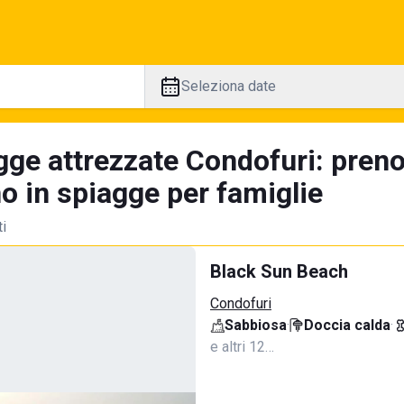
Seleziona date
gge attrezzate Condofuri: preno
no in spiagge per famiglie
ti
Black Sun Beach
Condofuri
Sabbiosa
·
Doccia calda
·
e altri 12…