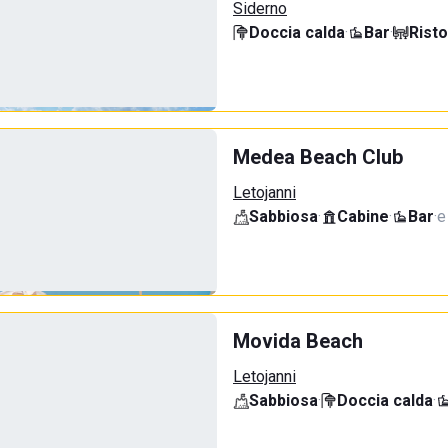
Siderno
Doccia calda
·
Bar
·
Rist
Medea Beach Club
Letojanni
Sabbiosa
·
Cabine
·
Bar
·
e
Movida Beach
Letojanni
Sabbiosa
·
Doccia calda
·