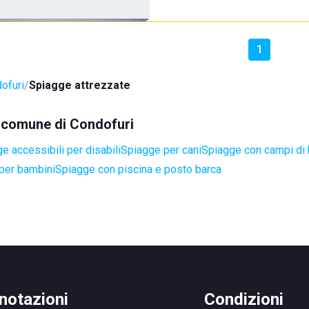
1
ofuri
Spiagge attrezzate
el comune di Condofuri
e accessibili per disabili
Spiagge per cani
Spiagge con campi di
per bambini
Spiagge con piscina e posto barca
notazioni
Condizioni