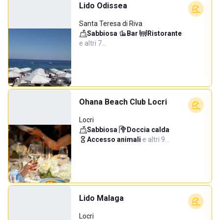
Lido Odissea
Santa Teresa di Riva
Sabbiosa
·
Bar
·
Ristorante
·
e altri 7…
Ohana Beach Club Locri
Locri
Sabbiosa
·
Doccia calda
·
Accesso animali
·
e altri 9…
Lido Malaga
Locri