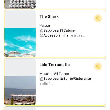
The Shark
Palizzi
Sabbiosa
·
Cabine
·
Accesso animali
·
e altri 9…
Lido Terramatta
Messina, Alì Terme
Sabbiosa
·
Bar
·
Ristorante
·
e altri 1…