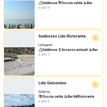
Sabbiosa
·
Doccia calda
·
Bar
·
e altri 9…
Sunkisses Lido Ristorante
Letojanni
Sabbiosa
·
Accesso animali
·
Bar
·
e altri 7…
Lido Gelsomino
Siderno
Doccia calda
·
Bar
·
Ristorante
·
e altri 3…