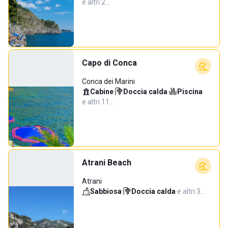
e altri 2…
Capo di Conca
Conca dei Marini
Cabine
·
Doccia calda
·
Piscina
·
e altri 11…
Atrani Beach
Atrani
Sabbiosa
·
Doccia calda
·
e altri 3…