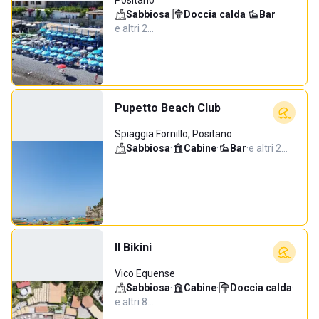
Positano
Sabbiosa
·
Doccia calda
·
Bar
·
e altri 2…
Pupetto Beach Club
Spiaggia Fornillo, Positano
Sabbiosa
·
Cabine
·
Bar
·
e altri 2…
Il Bikini
Vico Equense
Sabbiosa
·
Cabine
·
Doccia calda
·
e altri 8…