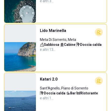
e altri 3…
Lido Marinella
Meta Di Sorrento, Meta
Sabbiosa
·
Cabine
·
Doccia calda
·
e altri 13…
Katari 2.0
Sant'Agnello, Piano di Sorrento
Doccia calda
·
Bar
·
Ristorante
·
e altri 1…