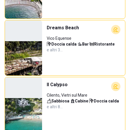
Dreams Beach
Vico Equense
Doccia calda
·
Bar
·
Ristorante
·
e altri 3…
Il Calypso
Cilento, Vietri sul Mare
Sabbiosa
·
Cabine
·
Doccia calda
·
e altri 8…