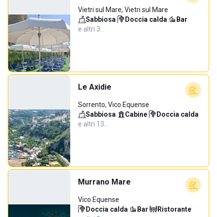
Vietri sul Mare, Vietri sul Mare
Sabbiosa
·
Doccia calda
·
Bar
·
e altri 3…
Le Axidie
Sorrento, Vico Equense
Sabbiosa
·
Cabine
·
Doccia calda
·
e altri 13…
Murrano Mare
Vico Equense
Doccia calda
·
Bar
·
Ristorante
·