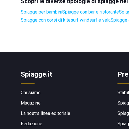
Scopri le diverse tipologie di spiagge n
Spiagge per bambini
Spiagge con bar e ristorante
Spia
Spiagge con corsi di kitesurf windsurf e vela
Spiagge 
Spiagge.it
Pre
Chi siamo
Stabi
Magazine
Spiag
La nostra linea editoriale
Spiag
Redazione
Spiag