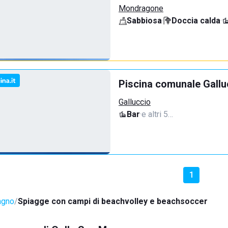
Mondragone
Sabbiosa
·
Doccia calda
·
Piscina comunale Gallu
Galluccio
Bar
·
e altri 5…
1
agno
Spiagge con campi di beachvolley e beachsoccer