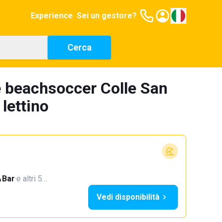
Experience
Sei un gestore?
Cerca
e beachsoccer Colle San
lettino
Bar
·
e altri 5…
Vedi disponibilità