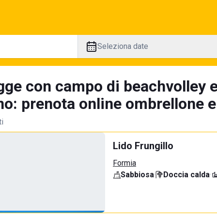
Seleziona date
gge con campo di beachvolley 
o: prenota online ombrellone e 
ti
Lido Frungillo
Formia
Sabbiosa
·
Doccia calda
·