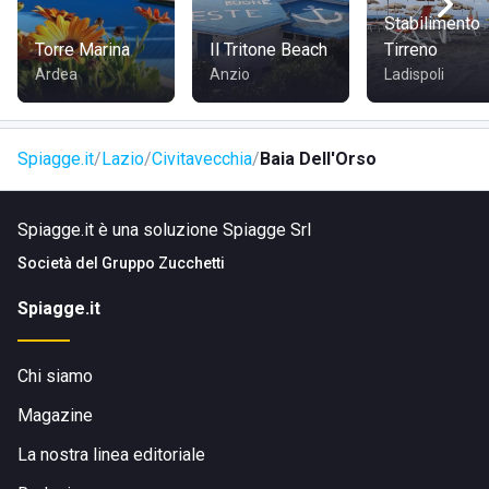
dunque si trova nelle vicinanze del centro abitato; è
Stabilimento
facilmente raggiungibile a piedi, in bicicletta, in auto o con i
Torre Marina
Il Tritone Beach
Tirreno
mezzi pubblici.
Ardea
Anzio
Ladispoli
Spiagge.it
Lazio
Civitavecchia
Baia Dell'Orso
Spiagge.it è una soluzione Spiagge Srl
Società del
Gruppo Zucchetti
Spiagge.it
Chi siamo
Magazine
La nostra linea editoriale