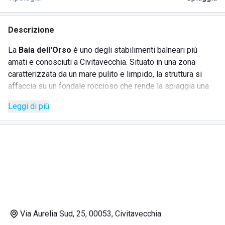
Descrizione
La
Baia dell'Orso
è uno degli stabilimenti balneari più
amati e conosciuti a Civitavecchia. Situato in una zona
caratterizzata da un mare pulito e limpido, la struttura si
affaccia su un fondale roccioso che rende la spiaggia una
delle meraviglie del Mar Tirreno.
Leggi di più
Tra i servizi offerti si possono trovare lettino e ombrellone,
cabine e un locale dove mangiare pranzo e cena. Il tratto di
litorale gestito dalla Baia dell'Orso è mantenuto pulito dallo
staff, con un controllo costante anche da parte di bagnini
qualificati
.
Raggiungere lo stabilimento è molto semplice sia in
automobile che in autobus o in treno in quanto sono
presenti diversi parcheggi e fermate nei dintorni. A poca
distanza è possibile arrivare anche a Civitavecchia, una
Via Aurelia Sud, 25, 00053, Civitavecchia
delle località storiche più
importanti
d'Italia.