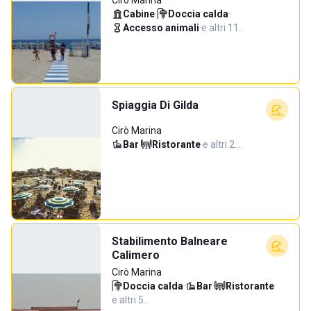
Cirò Marina
Cabine
·
Doccia calda
·
Accesso animali
·
e altri 11…
Spiaggia Di Gilda
Cirò Marina
Bar
·
Ristorante
·
e altri 2…
Stabilimento Balneare
Calimero
Cirò Marina
Doccia calda
·
Bar
·
Ristorante
·
e altri 5…