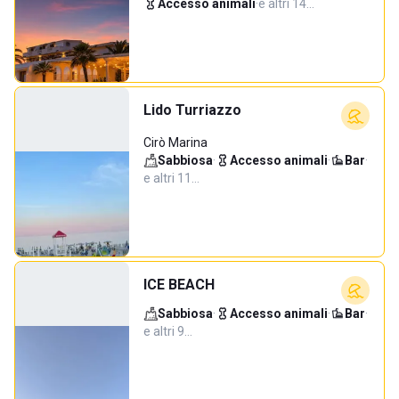
Accesso animali
·
e altri 14…
Lido Turriazzo
Cirò Marina
Sabbiosa
·
Accesso animali
·
Bar
·
e altri 11…
ICE BEACH
Sabbiosa
·
Accesso animali
·
Bar
·
e altri 9…