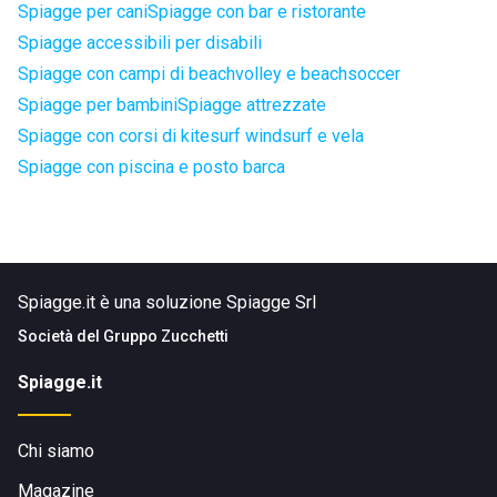
Spiagge per cani
Spiagge con bar e ristorante
Spiagge accessibili per disabili
Spiagge con campi di beachvolley e beachsoccer
Spiagge per bambini
Spiagge attrezzate
Spiagge con corsi di kitesurf windsurf e vela
Spiagge con piscina e posto barca
Spiagge.it è una soluzione Spiagge Srl
Società del
Gruppo Zucchetti
Spiagge.it
Chi siamo
Magazine