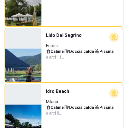
Lido Del Segrino
Eupilio
Cabine
·
Doccia calda
·
Piscina
·
e altri 11…
Idro Beach
Milano
Cabine
·
Doccia calda
·
Piscina
·
e altri 8…