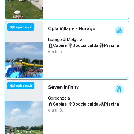
Oplà Village - Burago
Burago di Molgora
Cabine
·
Doccia calda
·
Piscina
·
e altri 5…
Seven Infinity
Gorgonzola
Cabine
·
Doccia calda
·
Piscina
·
e altri 8…