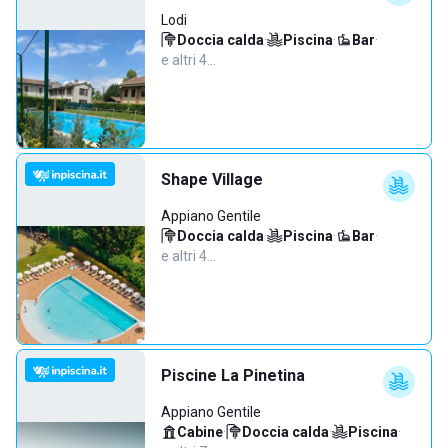
Lodi
Doccia calda
·
Piscina
·
Bar
·
e altri 4…
Shape Village
Appiano Gentile
Doccia calda
·
Piscina
·
Bar
·
e altri 4…
Piscine La Pinetina
Appiano Gentile
Cabine
·
Doccia calda
·
Piscina
·