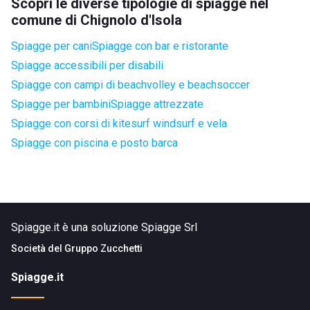
Scopri le diverse tipologie di spiagge nel
comune di Chignolo d'Isola
Spiagge per cani
Spiagge con bar e ristorante
Spiagge accessibili per disabili
Spiagge con campi di beachvolley e beachsoccer
Spiagge per bambini
Spiagge attrezzate
Spiagge con corsi di kitesurf windsurf e vela
Spiagge con piscina e posto barca
Spiagge.it è una soluzione Spiagge Srl
Società del
Gruppo Zucchetti
Spiagge.it