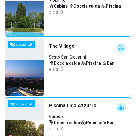
Nibionno
Cabine
·
Doccia calda
·
Piscina
·
e altri 8…
The Village
Sesto San Giovanni
Doccia calda
·
Piscina
·
Bar
·
e altri 5…
Piscina Lido Azzurro
Varedo
Doccia calda
·
Piscina
·
Bar
·
e altri 3…