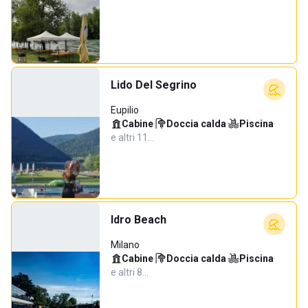
Lido Del Segrino
Eupilio
Cabine
·
Doccia calda
·
Piscina
·
e altri 11…
Idro Beach
Milano
Cabine
·
Doccia calda
·
Piscina
·
e altri 8…