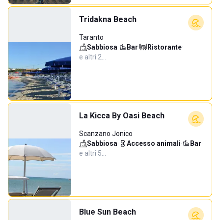
Tridakna Beach
Taranto
Sabbiosa
·
Bar
·
Ristorante
·
e altri 2…
La Kicca By Oasi Beach
Scanzano Jonico
Sabbiosa
·
Accesso animali
·
Bar
·
e altri 5…
Blue Sun Beach