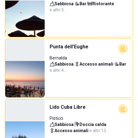
Sabbiosa
·
Bar
·
Ristorante
·
e altri 5…
Punta dell'Eughe
Bernalda
Sabbiosa
·
Accesso animali
·
Bar
·
e altri 4…
Lido Cuba Libre
Pisticci
Sabbiosa
·
Doccia calda
·
Accesso animali
·
e altri 13…