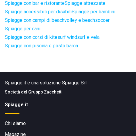
Spiagge con bar e ristorante
Spiagge attrezzate
Spiagge accessibili per disabili
Spiagge per bambini
Spiagge con campi di beachvolley e beachsoccer
Spiagge per cani
Spiagge con corsi di kitesurf windsurf e vela
Spiagge con piscina e posto barca
Spiagge.it è una soluzione Spiagge Srl
Società del
Gruppo Zucchetti
Spiagge.it
Chi siamo
Magazine