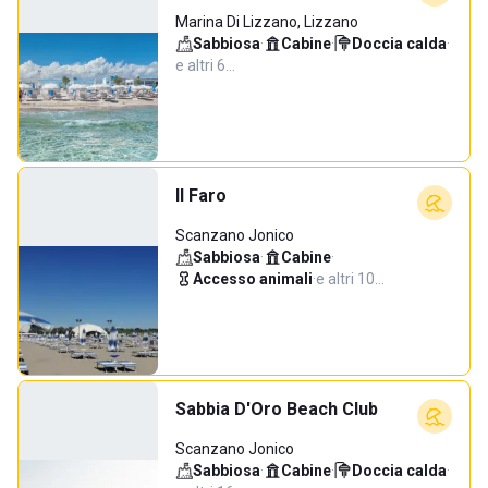
Marina Di Lizzano, Lizzano
Sabbiosa
·
Cabine
·
Doccia calda
·
e altri 6…
Il Faro
Scanzano Jonico
Sabbiosa
·
Cabine
·
Accesso animali
·
e altri 10…
Sabbia D'Oro Beach Club
Scanzano Jonico
Sabbiosa
·
Cabine
·
Doccia calda
·