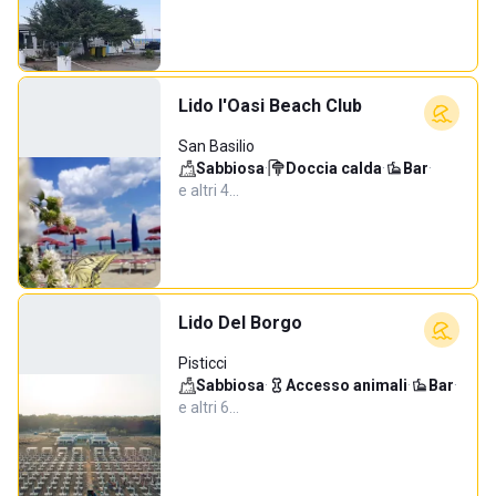
Lido l'Oasi Beach Club
San Basilio
Sabbiosa
·
Doccia calda
·
Bar
·
e altri 4…
Lido Del Borgo
Pisticci
Sabbiosa
·
Accesso animali
·
Bar
·
e altri 6…