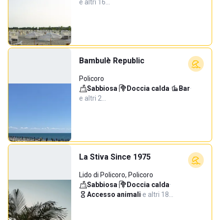
e altri 16…
Bambulè Republic
Policoro
Sabbiosa
·
Doccia calda
·
Bar
·
e altri 2…
La Stiva Since 1975
Lido di Policoro, Policoro
Sabbiosa
·
Doccia calda
·
Accesso animali
·
e altri 18…