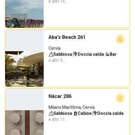
e altri 14…
Aba's Beach 261
Cervia
Sabbiosa
·
Doccia calda
·
Bar
·
e altri 5…
Nácar 286
Milano Marittima, Cervia
Sabbiosa
·
Cabine
·
Doccia calda
·
e altri 11…