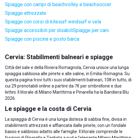
Spiagge con campi di beachvolley e beachsoccer
Spiagge attrezzate
Spiagge con corsi di kitesurf windsurf e vela
Spiagge accessibili per disabili
Spiagge per cani
Spiagge con piscina e posto barca
Cervia: Stabilimenti balneari e spiagge
Città del sale e della Riviera Romagnola, Cervia unisce una lunga
spiaggia sabbiosa alle pinete e alle saline, in Emilia-Romagna. Su
questa pagina trovi tutti i suoi stabilimenti balneari, 108 in tutto, di
cui 29 prenotabili online a partire da 7€ per ombrellone e due
lettini. Il litorale di Milano Marittima e Pinarella ha la Bandiera Blu
2026.
Le spiagge e la costa di Cervia
La spiaggia di Cervia è una lunga distesa di sabbia fine, divisa in
stabilimenti attrezzati e affiancata dalle pinete, con un fondale
basso e sabbioso adatto alle famiglie. Il litorale comprende le
frazioni di Pinarella e Tagliata a sud e l'elegante Milano Marittima