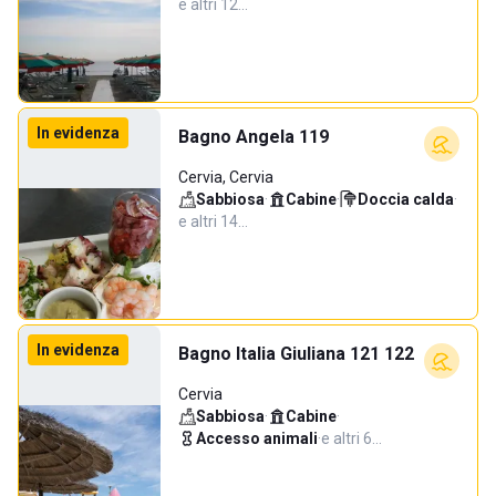
e altri 12…
In evidenza
Bagno Angela 119
Cervia, Cervia
Sabbiosa
·
Cabine
·
Doccia calda
·
e altri 14…
In evidenza
Bagno Italia Giuliana 121 122
Cervia
Sabbiosa
·
Cabine
·
Accesso animali
·
e altri 6…