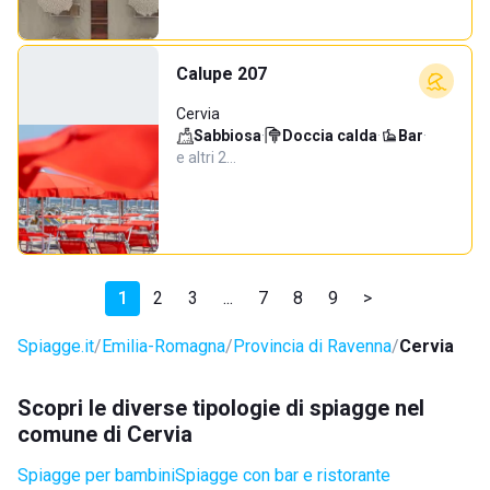
Calupe 207
Cervia
Sabbiosa
·
Doccia calda
·
Bar
·
e altri 2…
1
2
3
...
7
8
9
>
Spiagge.it
Emilia-Romagna
Provincia di Ravenna
Cervia
Scopri le diverse tipologie di spiagge nel
comune di Cervia
Spiagge per bambini
Spiagge con bar e ristorante