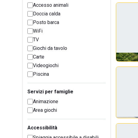
Accesso animali
Doccia calda
Posto barca
WiFi
TV
Giochi da tavolo
Carte
Videogiochi
Piscina
Servizi per famiglie
Animazione
Area giochi
Accessibilità
Spiaggia accessibile a disabili