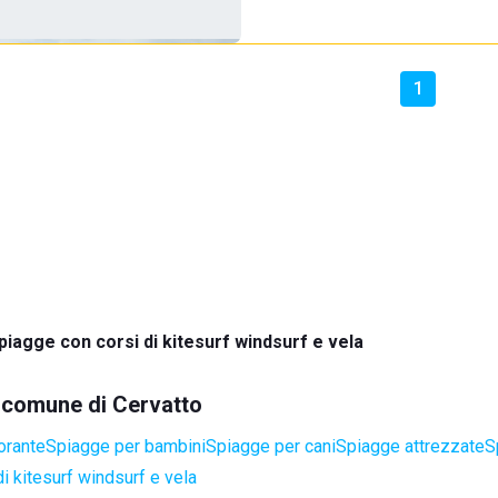
1
piagge con corsi di kitesurf windsurf e vela
l comune di Cervatto
orante
Spiagge per bambini
Spiagge per cani
Spiagge attrezzate
S
i kitesurf windsurf e vela