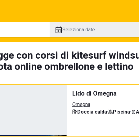
Seleziona date
ge con corsi di kitesurf windsu
ta online ombrellone e lettino
Lido di Omegna
Omegna
Doccia calda
·
Piscina
·
A