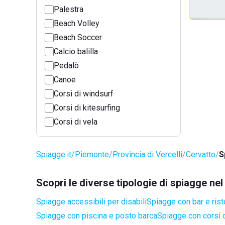
Palestra
Beach Volley
Beach Soccer
Calcio balilla
Pedalò
Canoe
Corsi di windsurf
Corsi di kitesurfing
Corsi di vela
Spiagge.it
Piemonte
Provincia di Vercelli
Cervatto
S
Scopri le diverse tipologie di spiagge ne
Spiagge accessibili per disabili
Spiagge con bar e rist
Spiagge con piscina e posto barca
Spiagge con corsi d