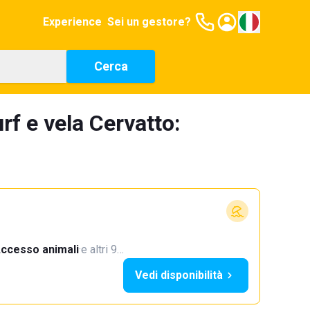
Experience
Sei un gestore?
Cerca
rf e vela Cervatto:
ccesso animali
·
e altri 9…
Vedi disponibilità