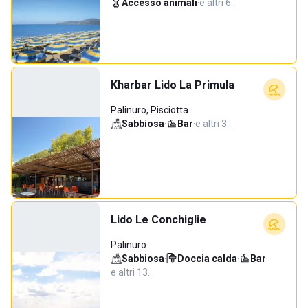
Accesso animali
·
e altri 6…
Kharbar Lido La Primula
Palinuro, Pisciotta
Sabbiosa
·
Bar
·
e altri 3…
Lido Le Conchiglie
Palinuro
Sabbiosa
·
Doccia calda
·
Bar
·
e altri 13…