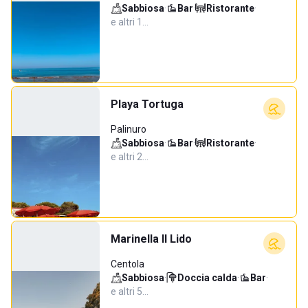
Sabbiosa
·
Bar
·
Ristorante
·
e altri 1…
Playa Tortuga
Palinuro
Sabbiosa
·
Bar
·
Ristorante
·
e altri 2…
Marinella Il Lido
Centola
Sabbiosa
·
Doccia calda
·
Bar
·
e altri 5…