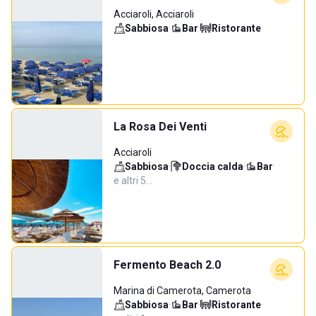
Acciaroli, Acciaroli
Sabbiosa
·
Bar
·
Ristorante
La Rosa Dei Venti
Acciaroli
Sabbiosa
·
Doccia calda
·
Bar
·
e altri 5…
Fermento Beach 2.0
Marina di Camerota, Camerota
Sabbiosa
·
Bar
·
Ristorante
·