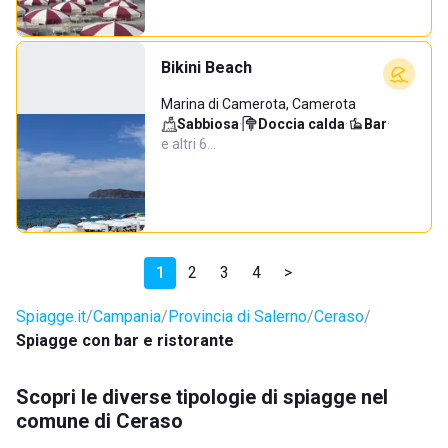
Bikini Beach
Marina di Camerota, Camerota
Sabbiosa
·
Doccia calda
·
Bar
·
e altri 6…
1
2
3
4
>
Spiagge.it
Campania
Provincia di Salerno
Ceraso
Spiagge con bar e ristorante
Scopri le diverse tipologie di spiagge nel
comune di Ceraso