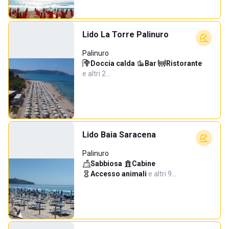
Lido La Torre Palinuro
Palinuro
Doccia calda
·
Bar
·
Ristorante
·
e altri 2…
Lido Baia Saracena
Palinuro
Sabbiosa
·
Cabine
·
Accesso animali
·
e altri 9…