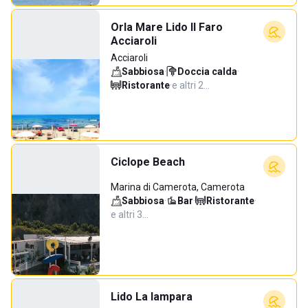
Orla Mare Lido Il Faro
Acciaroli
Acciaroli
Sabbiosa
·
Doccia calda
·
Ristorante
·
e altri 2…
Ciclope Beach
Marina di Camerota, Camerota
Sabbiosa
·
Bar
·
Ristorante
·
e altri 3…
Lido La lampara