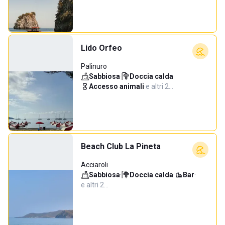
Lido Orfeo
Palinuro
Sabbiosa
·
Doccia calda
·
Accesso animali
·
e altri 2…
Beach Club La Pineta
Acciaroli
Sabbiosa
·
Doccia calda
·
Bar
·
e altri 2…