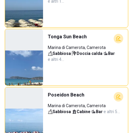
e altri 1…
Tonga Sun Beach
Marina di Camerota, Camerota
Sabbiosa
·
Doccia calda
·
Bar
·
e altri 4…
Poseidon Beach
Marina di Camerota, Camerota
Sabbiosa
·
Cabine
·
Bar
·
e altri 5…