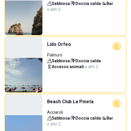
Sabbiosa
·
Doccia calda
·
Bar
·
e altri 5…
Lido Orfeo
Palinuro
Sabbiosa
·
Doccia calda
·
Accesso animali
·
e altri 2…
Beach Club La Pineta
Acciaroli
Sabbiosa
·
Doccia calda
·
Bar
·
e altri 2…