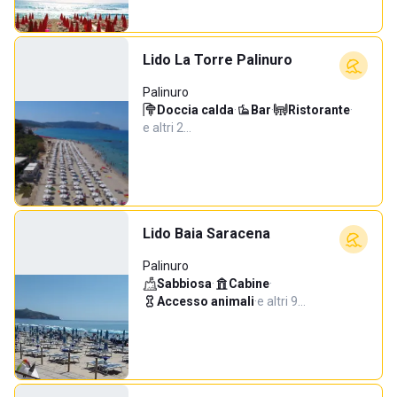
Lido La Torre Palinuro
Palinuro
Doccia calda
·
Bar
·
Ristorante
·
e altri 2…
Lido Baia Saracena
Palinuro
Sabbiosa
·
Cabine
·
Accesso animali
·
e altri 9…