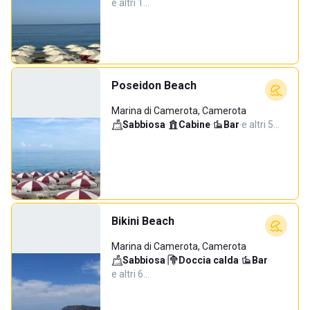
e altri 1…
Poseidon Beach
Marina di Camerota, Camerota
Sabbiosa
·
Cabine
·
Bar
·
e altri 5…
Bikini Beach
Marina di Camerota, Camerota
Sabbiosa
·
Doccia calda
·
Bar
·
e altri 6…