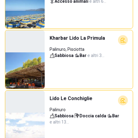
Accesso animali
·
e altri 6…
Kharbar Lido La Primula
Palinuro, Pisciotta
Sabbiosa
·
Bar
·
e altri 3…
Lido Le Conchiglie
Palinuro
Sabbiosa
·
Doccia calda
·
Bar
·
e altri 13…