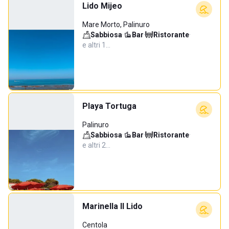
Lido Mijeo
Mare Morto, Palinuro
Sabbiosa
·
Bar
·
Ristorante
·
e altri 1…
Playa Tortuga
Palinuro
Sabbiosa
·
Bar
·
Ristorante
·
e altri 2…
Marinella Il Lido
Centola