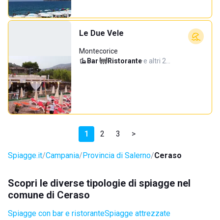
Le Due Vele
Montecorice
Bar
·
Ristorante
·
e altri 2…
1
2
3
>
Spiagge.it
Campania
Provincia di Salerno
Ceraso
Scopri le diverse tipologie di spiagge nel
comune di Ceraso
Spiagge con bar e ristorante
Spiagge attrezzate