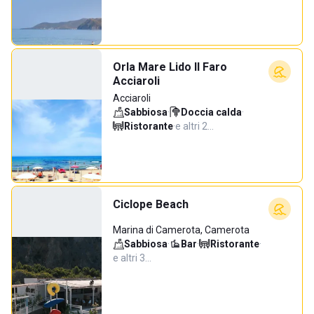
Orla Mare Lido Il Faro
Acciaroli
Acciaroli
Sabbiosa
·
Doccia calda
·
Ristorante
·
e altri 2…
Ciclope Beach
Marina di Camerota, Camerota
Sabbiosa
·
Bar
·
Ristorante
·
e altri 3…