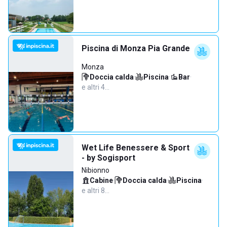
Piscina di Monza Pia Grande
Monza
Doccia calda
·
Piscina
·
Bar
·
e altri 4…
Wet Life Benessere & Sport
- by Sogisport
Nibionno
Cabine
·
Doccia calda
·
Piscina
·
e altri 8…