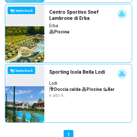
Centro Sportivo Snef
Lambrone di Erba
Erba
Piscina
Sporting Isola Bella Lodi
Lodi
Doccia calda
·
Piscina
·
Bar
·
e altri 4…
1