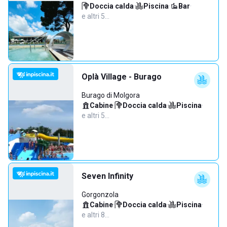
Doccia calda
·
Piscina
·
Bar
·
e altri 5…
Oplà Village - Burago
Burago di Molgora
Cabine
·
Doccia calda
·
Piscina
·
e altri 5…
Seven Infinity
Gorgonzola
Cabine
·
Doccia calda
·
Piscina
·
e altri 8…