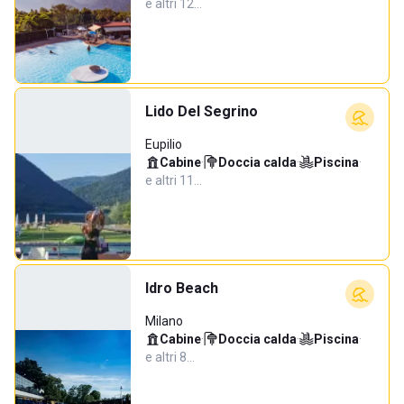
e altri 12…
Lido Del Segrino
Eupilio
Cabine
·
Doccia calda
·
Piscina
·
e altri 11…
Idro Beach
Milano
Cabine
·
Doccia calda
·
Piscina
·
e altri 8…