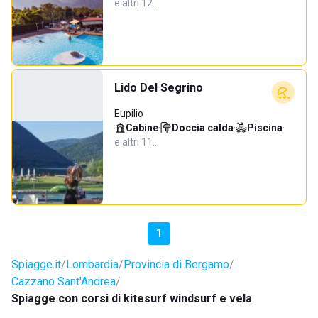
e altri 12…
Lido Del Segrino
Eupilio
Cabine
·
Doccia calda
·
Piscina
·
e altri 11…
1
Spiagge.it
Lombardia
Provincia di Bergamo
Cazzano Sant'Andrea
Spiagge con corsi di kitesurf windsurf e vela