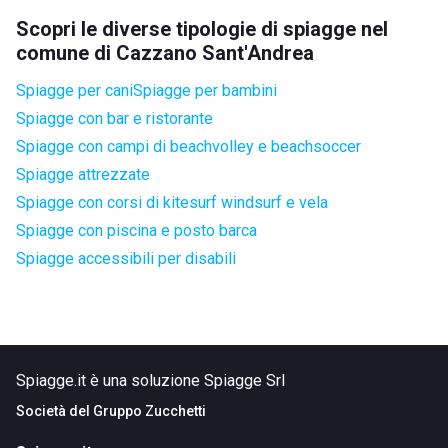
Scopri le diverse tipologie di spiagge nel
comune di Cazzano Sant'Andrea
Spiagge per cani
Spiagge per bambini
Spiagge con bar e ristorante
Spiagge con campi di beachvolley e beachsoccer
Spiagge attrezzate
Spiagge con corsi di kitesurf windsurf e vela
Spiagge con piscina e posto barca
Spiagge accessibili per disabili
Spiagge.it è una soluzione Spiagge Srl
Società del
Gruppo Zucchetti