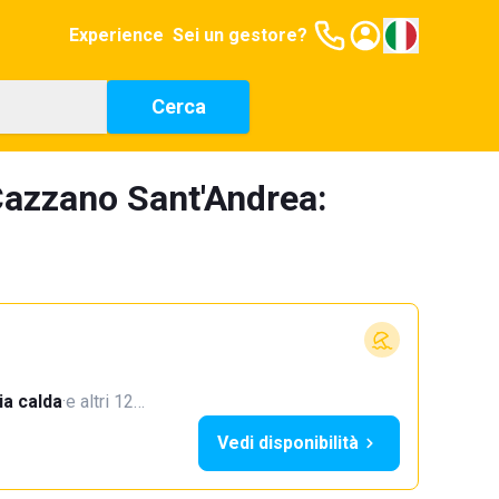
Experience
Sei un gestore?
Cerca
Cazzano Sant'Andrea:
a calda
·
e altri 12…
Vedi disponibilità