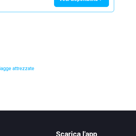
iagge attrezzate
Scarica l'app