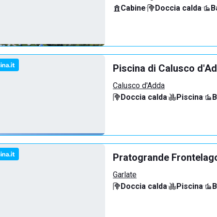
Cabine
·
Doccia calda
·
B
Piscina di Calusco d'A
Calusco d'Adda
Doccia calda
·
Piscina
·
B
Pratogrande Frontelag
Garlate
Doccia calda
·
Piscina
·
B