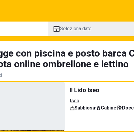
Seleziona date
gge con piscina e posto barca 
ta online ombrellone e lettino
ti
Il Lido Iseo
Iseo
Sabbiosa
·
Cabine
·
Docci