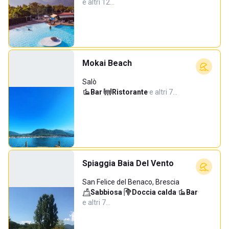
e altri 12…
Mokai Beach
Salò
Bar
·
Ristorante
·
e altri 7…
Spiaggia Baia Del Vento
San Felice del Benaco, Brescia
Sabbiosa
·
Doccia calda
·
Bar
·
e altri 7…