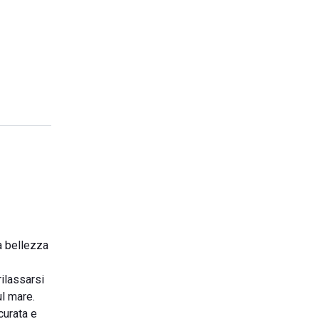
a bellezza
rilassarsi
ul mare.
curata e