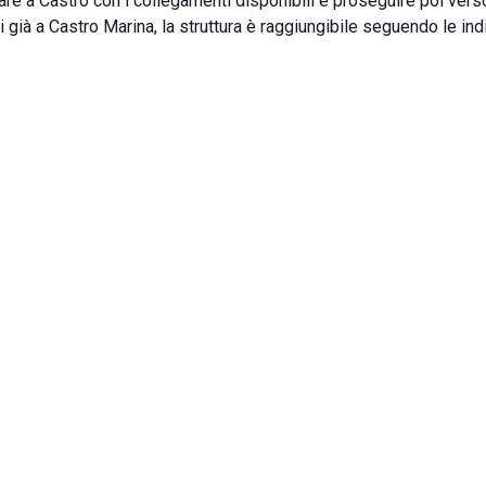
are a Castro con i collegamenti disponibili e proseguire poi vers
rovi già a Castro Marina, la struttura è raggiungibile seguendo le in