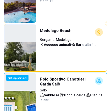
e altri 12…
Medolago Beach
Bergamo, Medolago
Accesso animali
·
Bar
·
e altri 4…
Polo Sportivo Canottieri
Garda Salò
Salò
Sabbiosa
·
Doccia calda
·
Piscina
·
e altri 11…