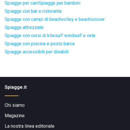
Spiagge per cani
Spiagge per bambini
Spiagge con bar e ristorante
Spiagge con campi di beachvolley e beachsoccer
Spiagge attrezzate
Spiagge con corsi di kitesurf windsurf e vela
Spiagge con piscina e posto barca
Spiagge accessibili per disabili
Spiagge.it
Chi siamo
Magazine
La nostra linea editoriale