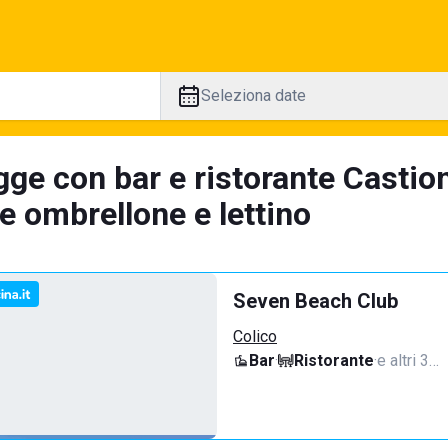
Seleziona date
gge con bar e ristorante Casti
e ombrellone e lettino
Seven Beach Club
Colico
Bar
·
Ristorante
·
e altri 3…