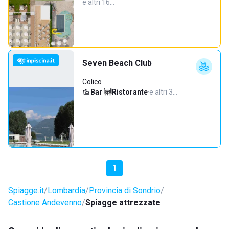
e altri 16…
Seven Beach Club
Colico
Bar
·
Ristorante
·
e altri 3…
1
Spiagge.it
Lombardia
Provincia di Sondrio
Castione Andevenno
Spiagge attrezzate