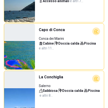
Accesso animali
·
e altri 7…
Capo di Conca
Conca dei Marini
Cabine
·
Doccia calda
·
Piscina
·
e altri 11…
La Conchiglia
Salerno
Sabbiosa
·
Doccia calda
·
Piscina
·
e altri 8…