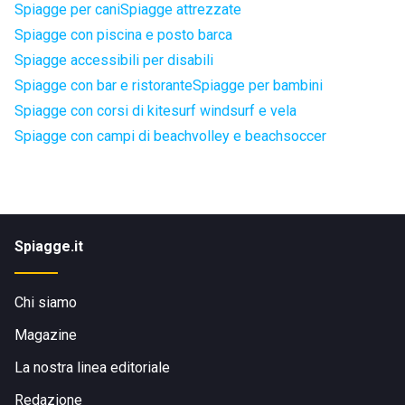
Spiagge per cani
Spiagge attrezzate
Spiagge con piscina e posto barca
Spiagge accessibili per disabili
Spiagge con bar e ristorante
Spiagge per bambini
Spiagge con corsi di kitesurf windsurf e vela
Spiagge con campi di beachvolley e beachsoccer
Spiagge.it
Chi siamo
Magazine
La nostra linea editoriale
Redazione