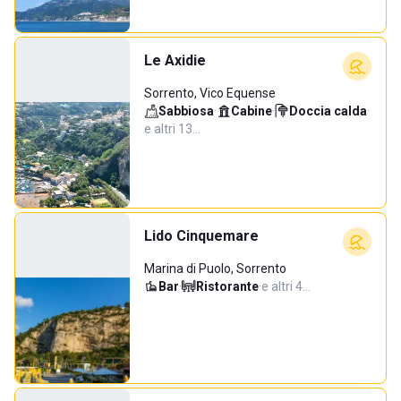
Le Axidie
Sorrento, Vico Equense
Sabbiosa
·
Cabine
·
Doccia calda
·
e altri 13…
Lido Cinquemare
Marina di Puolo, Sorrento
Bar
·
Ristorante
·
e altri 4…