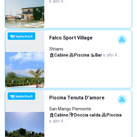
e altri 4…
Falco Sport Village
Striano
Cabine
·
Piscina
·
Bar
·
e altri 4…
Piscina Tenuta D'amore
San Mango Piemonte
Cabine
·
Doccia calda
·
Piscina
·
e altri 4…