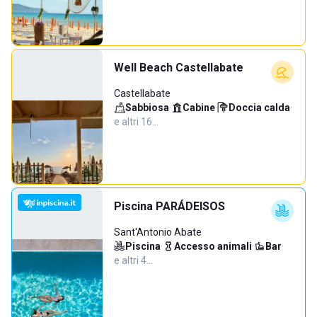
Well Beach Castellabate
Castellabate
Sabbiosa
·
Cabine
·
Doccia calda
·
e altri 16…
Piscina PARÁDEISOS
Sant'Antonio Abate
Piscina
·
Accesso animali
·
Bar
·
e altri 4…