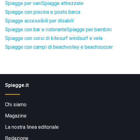
Spiagge per cani
Spiagge attrezzate
Spiagge con piscina e posto barca
Spiagge accessibili per disabili
Spiagge con bar e ristorante
Spiagge per bambini
Spiagge con corsi di kitesurf windsurf e vela
Spiagge con campi di beachvolley e beachsoccer
Spiagge.it
Chi siamo
Magazine
La nostra linea editoriale
Redazione