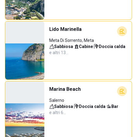
Lido Marinella
Meta Di Sorrento, Meta
Sabbiosa
·
Cabine
·
Doccia calda
·
e altri 13…
Marina Beach
Salerno
Sabbiosa
·
Doccia calda
·
Bar
·
e altri 6…