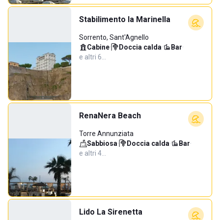
Stabilimento la Marinella
Sorrento, Sant'Agnello
Cabine
·
Doccia calda
·
Bar
·
e altri 6…
RenaNera Beach
Torre Annunziata
Sabbiosa
·
Doccia calda
·
Bar
·
e altri 4…
Lido La Sirenetta