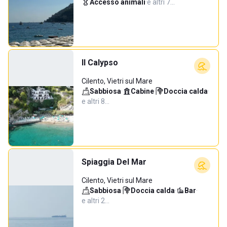
Accesso animali
·
e altri 7…
Il Calypso
Cilento, Vietri sul Mare
Sabbiosa
·
Cabine
·
Doccia calda
·
e altri 8…
Spiaggia Del Mar
Cilento, Vietri sul Mare
Sabbiosa
·
Doccia calda
·
Bar
·
e altri 2…