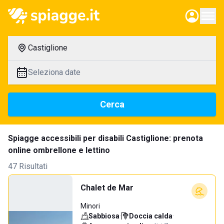
Castiglione
Seleziona date
Cerca
Spiagge accessibili per disabili Castiglione: prenota
online ombrellone e lettino
47 Risultati
Chalet de Mar
Minori
Sabbiosa
·
Doccia calda
·