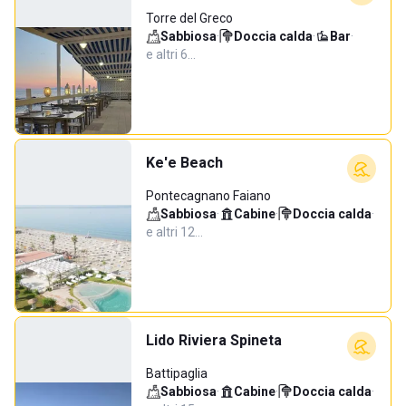
Torre del Greco
Sabbiosa
·
Doccia calda
·
Bar
·
e altri 6…
Ke'e Beach
Pontecagnano Faiano
Sabbiosa
·
Cabine
·
Doccia calda
·
e altri 12…
Lido Riviera Spineta
Battipaglia
Sabbiosa
·
Cabine
·
Doccia calda
·