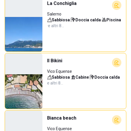
La Conchiglia
Salerno
Sabbiosa
·
Doccia calda
·
Piscina
·
e altri 8…
Il Bikini
Vico Equense
Sabbiosa
·
Cabine
·
Doccia calda
·
e altri 8…
Bianca beach
Vico Equense