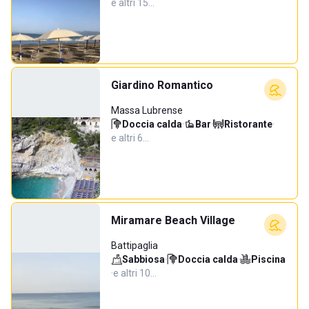
e altri 15…
Giardino Romantico
Massa Lubrense
Doccia calda
·
Bar
·
Ristorante
·
e altri 6…
Miramare Beach Village
Battipaglia
Sabbiosa
·
Doccia calda
·
Piscina
·
e altri 10…