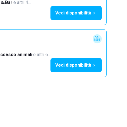
·
Bar
·
e altri 4…
Vedi disponibilità
ccesso animali
·
e altri 6…
Vedi disponibilità