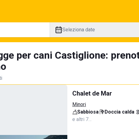
Seleziona date
gge per cani Castiglione: preno
no
ti
Chalet de Mar
Minori
Sabbiosa
·
Doccia calda
·
e altri 7…