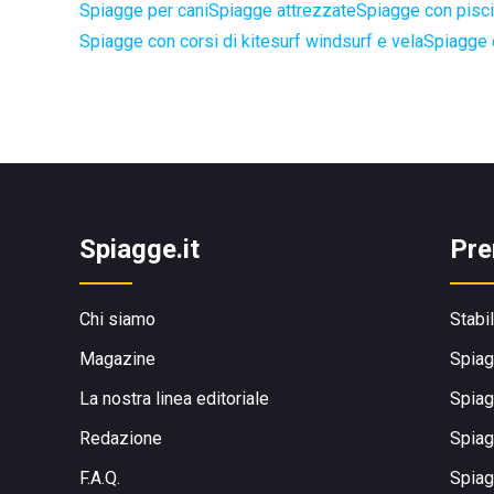
Spiagge per cani
Spiagge attrezzate
Spiagge con pisci
Spiagge con corsi di kitesurf windsurf e vela
Spiagge 
Spiagge.it
Pre
Chi siamo
Stabi
Magazine
Spiag
La nostra linea editoriale
Spiag
Redazione
Spiag
F.A.Q.
Spiag