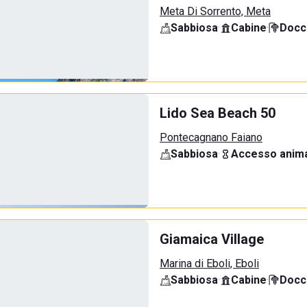
Meta Di Sorrento, Meta
Sabbiosa
·
Cabine
·
Docci
Lido Sea Beach 50
Pontecagnano Faiano
Sabbiosa
·
Accesso anima
Giamaica Village
Marina di Eboli, Eboli
Sabbiosa
·
Cabine
·
Docci