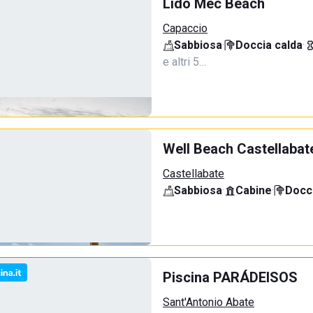
Lido Mec Beach
Capaccio
Sabbiosa
·
Doccia calda
·
e altri 5…
Well Beach Castellabat
Castellabate
Sabbiosa
·
Cabine
·
Docci
Piscina PARÁDEISOS
Sant'Antonio Abate