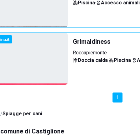
Piscina
·
Accesso animali
Grimaldiness
Roccapiemonte
Doccia calda
·
Piscina
·
A
1
e
Spiagge per cani
l comune di Castiglione