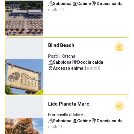
Sabbiosa
·
Cabine
·
Doccia calda
·
e altri 11…
Blind Beach
Postilli, Ortona
Sabbiosa
·
Doccia calda
·
Accesso animali
·
e altri 8…
Lido Pianeta Mare
Francavilla al Mare
Sabbiosa
·
Cabine
·
Doccia calda
·
e altri 9…