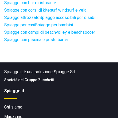
Spiagge con bar e ristorante
Spiagge con corsi di kitesurf windsurf e vela
Spiagge attrezzate
Spiagge accessibili per disabili
Spiagge per cani
Spiagge per bambini
Spiagge con campi di beachvolley e beachsoccer
Spiagge con piscina e posto barca
Spiagge.it è una soluzione Spiagge Srl
Società del
Gruppo Zucchetti
Spiagge.it
Chi siamo
Magazine