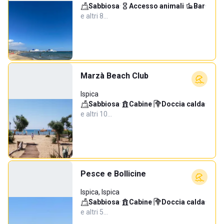
Sabbiosa
·
Accesso animali
·
Bar
·
e altri 8…
Marzà Beach Club
Ispica
Sabbiosa
·
Cabine
·
Doccia calda
·
e altri 10…
Pesce e Bollicine
Ispica, Ispica
Sabbiosa
·
Cabine
·
Doccia calda
·
e altri 5…