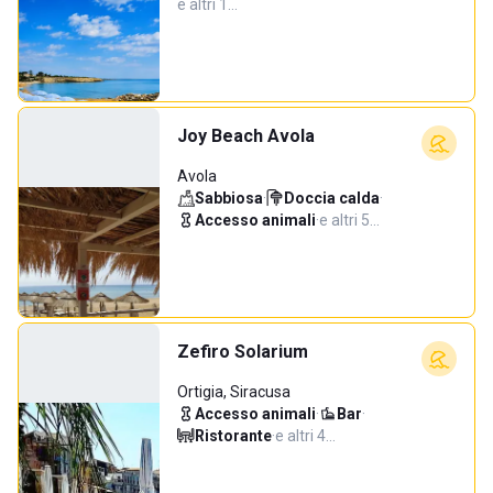
e altri 1…
Joy Beach Avola
Avola
Sabbiosa
·
Doccia calda
·
Accesso animali
·
e altri 5…
Zefiro Solarium
Ortigia, Siracusa
Accesso animali
·
Bar
·
Ristorante
·
e altri 4…