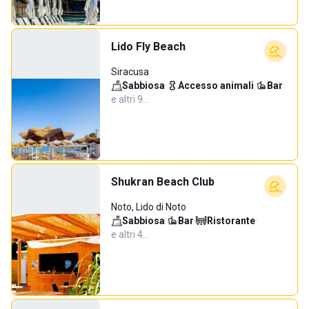
Lido Fly Beach
Siracusa
Sabbiosa
·
Accesso animali
·
Bar
·
e altri 9…
Shukran Beach Club
Noto, Lido di Noto
Sabbiosa
·
Bar
·
Ristorante
·
e altri 4…