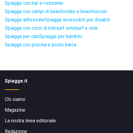
Spiagge con bar e ristorante
Spiagge con campi di beachvolley e beachsoccer
Spiagge attrezzate
Spiagge accessibili per disabili
Spiagge con corsi di kitesurf windsurf e vela
Spiagge per cani
Spiagge per bambini
Spiagge con piscina e posto barca
Spiagge.it
Chi siamo
Magazine
La nostra linea editoriale
Redazione