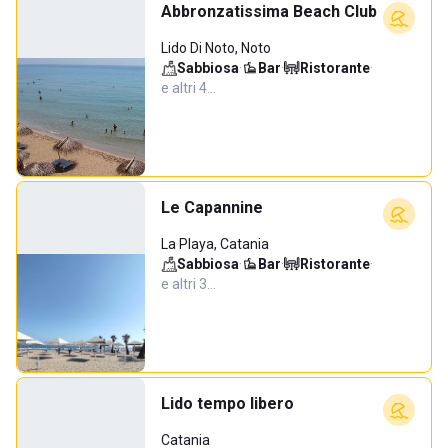
Abbronzatissima Beach Club
Lido Di Noto, Noto
Sabbiosa
·
Bar
·
Ristorante
·
e altri 4…
Le Capannine
La Playa, Catania
Sabbiosa
·
Bar
·
Ristorante
·
e altri 3…
Lido tempo libero
Catania