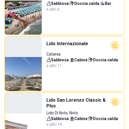
Sabbiosa
·
Doccia calda
·
Bar
·
e altri 6…
Lido Internazionale
Catania
Sabbiosa
·
Cabine
·
Doccia calda
·
e altri 11…
Lido San Lorenzo Classic &
Plus
Lido Di Noto, Noto
Sabbiosa
·
Cabine
·
Doccia calda
·
e altri 14…