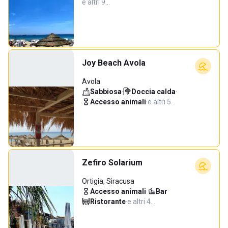
e altri 9…
Joy Beach Avola
Avola
Sabbiosa
·
Doccia calda
·
Accesso animali
·
e altri 5…
Zefiro Solarium
Ortigia, Siracusa
Accesso animali
·
Bar
·
Ristorante
·
e altri 4…