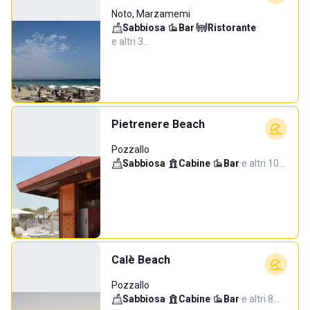
Noto, Marzamemi
Sabbiosa
·
Bar
·
Ristorante
·
e altri 3…
Pietrenere Beach
Pozzallo
Sabbiosa
·
Cabine
·
Bar
·
e altri 10…
Calè Beach
Pozzallo
Sabbiosa
·
Cabine
·
Bar
·
e altri 8…