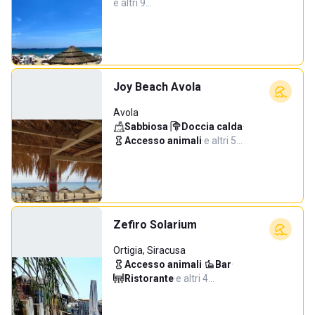
e altri 9…
Joy Beach Avola
Avola
Sabbiosa
·
Doccia calda
·
Accesso animali
·
e altri 5…
Zefiro Solarium
Ortigia, Siracusa
Accesso animali
·
Bar
·
Ristorante
·
e altri 4…