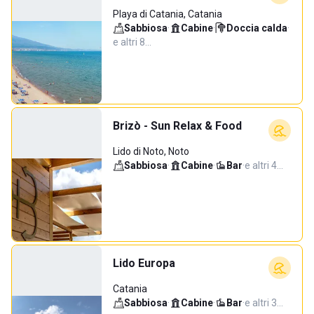
Playa di Catania, Catania
Sabbiosa
·
Cabine
·
Doccia calda
·
e altri 8…
Brizò - Sun Relax & Food
Lido di Noto, Noto
Sabbiosa
·
Cabine
·
Bar
·
e altri 4…
Lido Europa
Catania
Sabbiosa
·
Cabine
·
Bar
·
e altri 3…