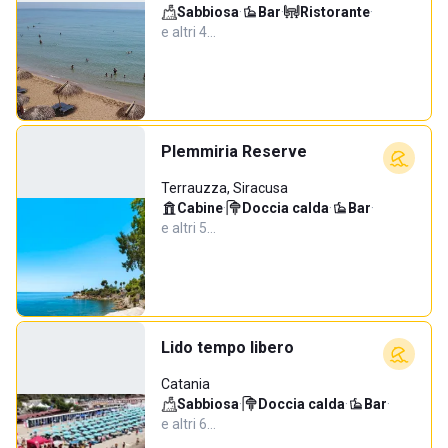
Sabbiosa
·
Bar
·
Ristorante
·
e altri 4…
Plemmiria Reserve
Terrauzza, Siracusa
Cabine
·
Doccia calda
·
Bar
·
e altri 5…
Lido tempo libero
Catania
Sabbiosa
·
Doccia calda
·
Bar
·
e altri 6…