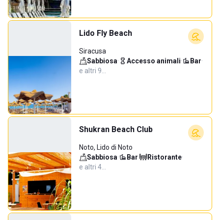
Lido Fly Beach
Siracusa
Sabbiosa
·
Accesso animali
·
Bar
·
e altri 9…
Shukran Beach Club
Noto, Lido di Noto
Sabbiosa
·
Bar
·
Ristorante
·
e altri 4…