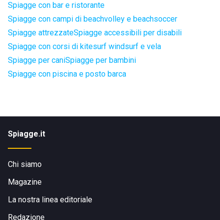
Spiagge con bar e ristorante
Spiagge con campi di beachvolley e beachsoccer
Spiagge attrezzate
Spiagge accessibili per disabili
Spiagge con corsi di kitesurf windsurf e vela
Spiagge per cani
Spiagge per bambini
Spiagge con piscina e posto barca
Spiagge.it
Chi siamo
Magazine
La nostra linea editoriale
Redazione