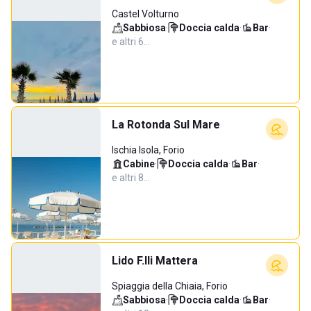
Castel Volturno
Sabbiosa
·
Doccia calda
·
Bar
·
e altri 6…
La Rotonda Sul Mare
Ischia Isola, Forio
Cabine
·
Doccia calda
·
Bar
·
e altri 8…
Lido F.lli Mattera
Spiaggia della Chiaia, Forio
Sabbiosa
·
Doccia calda
·
Bar
·