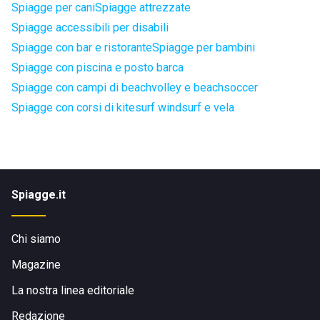
Spiagge per cani
Spiagge attrezzate
Spiagge accessibili per disabili
Spiagge con bar e ristorante
Spiagge per bambini
Spiagge con piscina e posto barca
Spiagge con campi di beachvolley e beachsoccer
Spiagge con corsi di kitesurf windsurf e vela
Spiagge.it
Chi siamo
Magazine
La nostra linea editoriale
Redazione