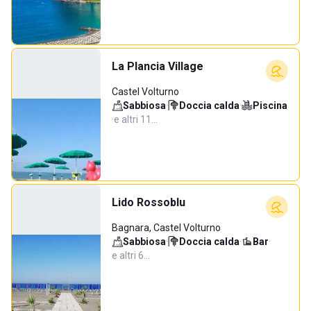
La Plancia Village
Castel Volturno
Sabbiosa
·
Doccia calda
·
Piscina
·
e altri 11…
Lido Rossoblu
Bagnara, Castel Volturno
Sabbiosa
·
Doccia calda
·
Bar
·
e altri 6…