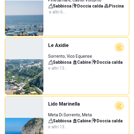
Pinetamare, Castel Volturno
Sabbiosa
·
Doccia calda
·
Piscina
·
e altri 6…
Le Axidie
Sorrento, Vico Equense
Sabbiosa
·
Cabine
·
Doccia calda
·
e altri 13…
Lido Marinella
Meta Di Sorrento, Meta
Sabbiosa
·
Cabine
·
Doccia calda
·
e altri 13…