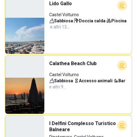
Lido Gallo
Castel Volturno
Sabbiosa
·
Doccia calda
·
Piscina
·
e altri 13…
Calathea Beach Club
Castel Volturno
Sabbiosa
·
Accesso animali
·
Bar
·
e altri 9…
I Delfini Complesso Turistico
Balneare