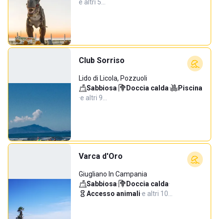
e altri 5…
Club Sorriso
Lido di Licola, Pozzuoli
Sabbiosa
·
Doccia calda
·
Piscina
·
e altri 9…
Varca d'Oro
Giugliano In Campania
Sabbiosa
·
Doccia calda
·
Accesso animali
·
e altri 10…