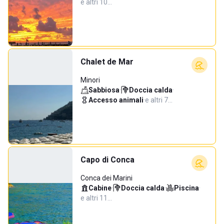
e altri 10…
Chalet de Mar
Minori
Sabbiosa
·
Doccia calda
·
Accesso animali
·
e altri 7…
Capo di Conca
Conca dei Marini
Cabine
·
Doccia calda
·
Piscina
·
e altri 11…