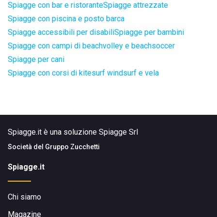
Spiagge con bar e ristorante
Spiagge attrezzate
Spiagge con piscina e posto barca
Spiagge accessibili per disabili
Spiagge per bambini
Spiagge con campi di beachvolley e beachsoccer
Spiagge per cani
Spiagge con corsi di kitesurf windsurf e vela
Spiagge.it è una soluzione Spiagge Srl
Società del
Gruppo Zucchetti
Spiagge.it
Chi siamo
Magazine