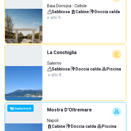
Baia Domizia - Cellole
Sabbiosa
·
Cabine
·
Doccia calda
·
e altri 9…
La Conchiglia
Salerno
Sabbiosa
·
Doccia calda
·
Piscina
·
e altri 8…
Mostra D'Oltremare
Napoli
Cabine
·
Doccia calda
·
Piscina
·