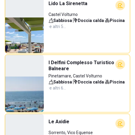
Lido La Sirenetta
Castel Volturno
Sabbiosa
·
Doccia calda
·
Piscina
·
e altri 5…
I Delfini Complesso Turistico
Balneare
Pinetamare, Castel Volturno
Sabbiosa
·
Doccia calda
·
Piscina
·
e altri 6…
Le Axidie
Sorrento, Vico Equense