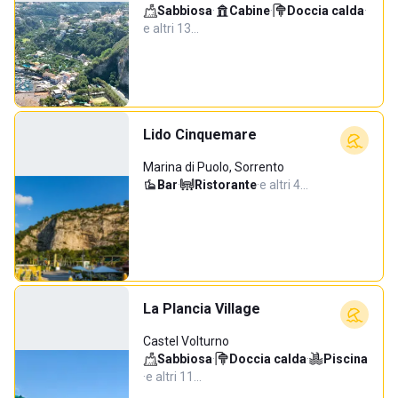
Sabbiosa
·
Cabine
·
Doccia calda
·
e altri 13…
Lido Cinquemare
Marina di Puolo, Sorrento
Bar
·
Ristorante
·
e altri 4…
La Plancia Village
Castel Volturno
Sabbiosa
·
Doccia calda
·
Piscina
·
e altri 11…