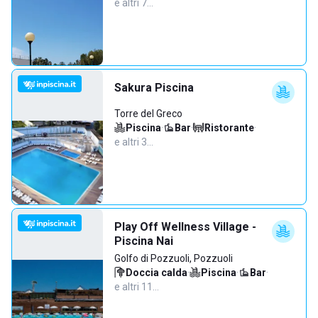
e altri 7…
Sakura Piscina
Torre del Greco
Piscina
·
Bar
·
Ristorante
·
e altri 3…
Play Off Wellness Village -
Piscina Nai
Golfo di Pozzuoli, Pozzuoli
Doccia calda
·
Piscina
·
Bar
·
e altri 11…