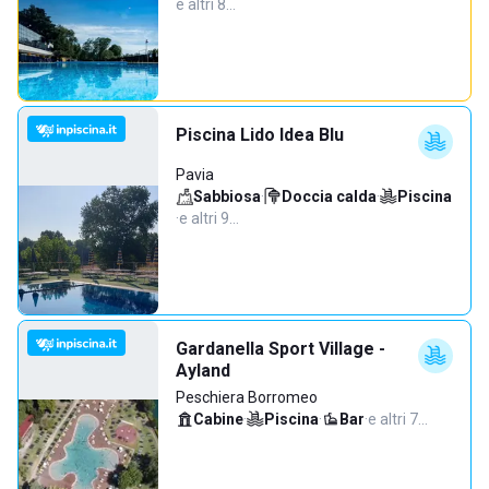
e altri 8…
Piscina Lido Idea Blu
Pavia
Sabbiosa
·
Doccia calda
·
Piscina
·
e altri 9…
Gardanella Sport Village -
Ayland
Peschiera Borromeo
Cabine
·
Piscina
·
Bar
·
e altri 7…