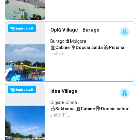
Oplà Village - Burago
Burago di Molgora
Cabine
·
Doccia calda
·
Piscina
·
e altri 5…
Idea Village
Olgiate Olona
Sabbiosa
·
Cabine
·
Doccia calda
·
e altri 11…