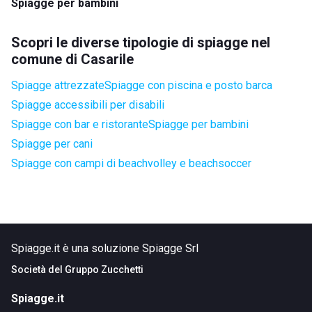
Spiagge per bambini
Scopri le diverse tipologie di spiagge nel
comune di Casarile
Spiagge attrezzate
Spiagge con piscina e posto barca
Spiagge accessibili per disabili
Spiagge con bar e ristorante
Spiagge per bambini
Spiagge per cani
Spiagge con campi di beachvolley e beachsoccer
Spiagge.it è una soluzione Spiagge Srl
Società del
Gruppo Zucchetti
Spiagge.it