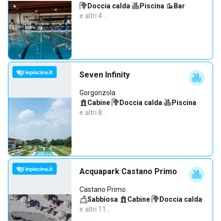
Doccia calda
·
Piscina
·
Bar
·
e altri 4…
Seven Infinity
Gorgonzola
Cabine
·
Doccia calda
·
Piscina
·
e altri 8…
Acquapark Castano Primo
Castano Primo
Sabbiosa
·
Cabine
·
Doccia calda
·
e altri 11…