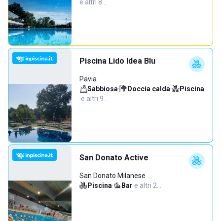
e altri 8…
Piscina Lido Idea Blu
Pavia
Sabbiosa
·
Doccia calda
·
Piscina
·
e altri 9…
San Donato Active
San Donato Milanese
Piscina
·
Bar
·
e altri 2…