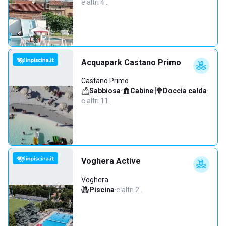
e altri 4…
Acquapark Castano Primo
Castano Primo
Sabbiosa
·
Cabine
·
Doccia calda
·
e altri 11…
Voghera Active
Voghera
Piscina
·
e altri 2…