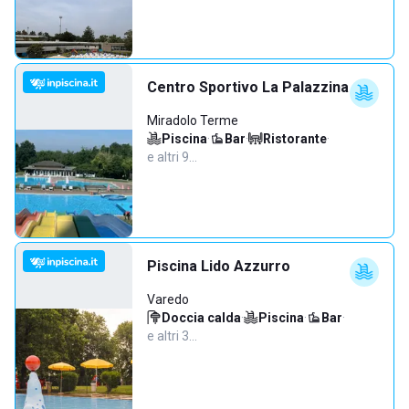
Centro Sportivo La Palazzina
Miradolo Terme
Piscina
·
Bar
·
Ristorante
·
e altri 9…
Piscina Lido Azzurro
Varedo
Doccia calda
·
Piscina
·
Bar
·
e altri 3…