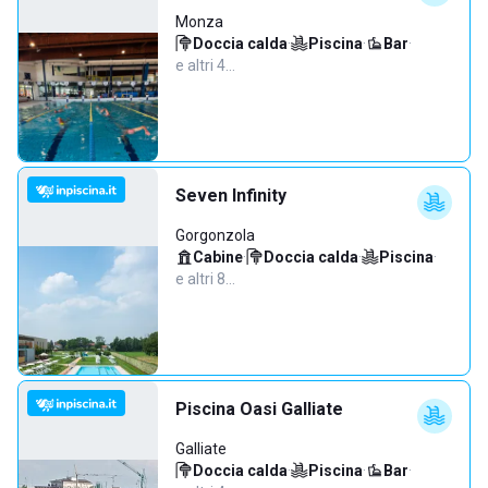
Monza
Doccia calda
·
Piscina
·
Bar
·
e altri 4…
Seven Infinity
Gorgonzola
Cabine
·
Doccia calda
·
Piscina
·
e altri 8…
Piscina Oasi Galliate
Galliate
Doccia calda
·
Piscina
·
Bar
·